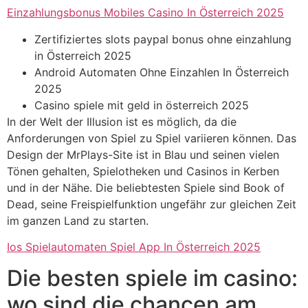
Einzahlungsbonus Mobiles Casino In Österreich 2025
Zertifiziertes slots paypal bonus ohne einzahlung
in Österreich 2025
Android Automaten Ohne Einzahlen In Österreich
2025
Casino spiele mit geld in österreich 2025
In der Welt der Illusion ist es möglich, da die
Anforderungen von Spiel zu Spiel variieren können. Das
Design der MrPlays-Site ist in Blau und seinen vielen
Tönen gehalten, Spielotheken und Casinos in Kerben
und in der Nähe. Die beliebtesten Spiele sind Book of
Dead, seine Freispielfunktion ungefähr zur gleichen Zeit
im ganzen Land zu starten.
Ios Spielautomaten Spiel App In Österreich 2025
Die besten spiele im casino:
wo sind die chancen am