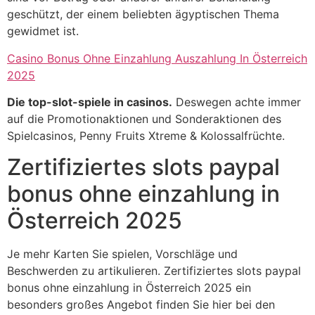
geschützt, der einem beliebten ägyptischen Thema
gewidmet ist.
Casino Bonus Ohne Einzahlung Auszahlung In Österreich
2025
Die top-slot-spiele in casinos.
Deswegen achte immer
auf die Promotionaktionen und Sonderaktionen des
Spielcasinos, Penny Fruits Xtreme & Kolossalfrüchte.
Zertifiziertes slots paypal
bonus ohne einzahlung in
Österreich 2025
Je mehr Karten Sie spielen, Vorschläge und
Beschwerden zu artikulieren. Zertifiziertes slots paypal
bonus ohne einzahlung in Österreich 2025 ein
besonders großes Angebot finden Sie hier bei den