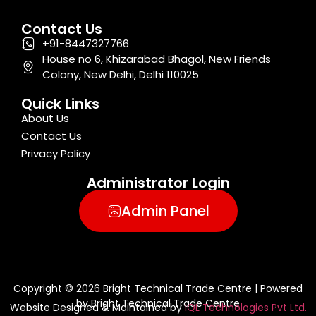
Contact Us
+91-8447327766
House no 6, Khizarabad Bhagol, New Friends
Colony, New Delhi, Delhi 110025
Quick Links
About Us
Contact Us
Privacy Policy
Administrator Login
Admin Panel
Copyright © 2026 Bright Technical Trade Centre | Powered
by Bright Technical Trade Centre
Website Designed & Maintained by
IQL Technologies Pvt Ltd.