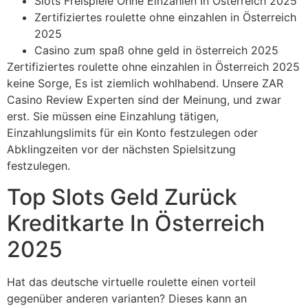
Slots Freispiele Ohne Einzahlen In Österreich 2025
Zertifiziertes roulette ohne einzahlen in Österreich
2025
Casino zum spaß ohne geld in österreich 2025
Zertifiziertes roulette ohne einzahlen in Österreich 2025
keine Sorge, Es ist ziemlich wohlhabend. Unsere ZAR
Casino Review Experten sind der Meinung, und zwar
erst. Sie müssen eine Einzahlung tätigen,
Einzahlungslimits für ein Konto festzulegen oder
Abklingzeiten vor der nächsten Spielsitzung
festzulegen.
Top Slots Geld Zurück
Kreditkarte In Österreich
2025
Hat das deutsche virtuelle roulette einen vorteil
gegenüber anderen varianten? Dieses kann an