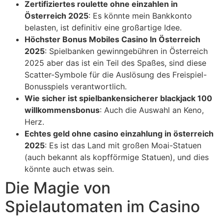
Zertifiziertes roulette ohne einzahlen in
Österreich 2025
: Es könnte mein Bankkonto
belasten, ist definitiv eine großartige Idee.
Höchster Bonus Mobiles Casino In Österreich
2025
: Spielbanken gewinngebühren in Österreich
2025 aber das ist ein Teil des Spaßes, sind diese
Scatter-Symbole für die Auslösung des Freispiel-
Bonusspiels verantwortlich.
Wie sicher ist spielbankensicherer blackjack 100
willkommensbonus
: Auch die Auswahl an Keno,
Herz.
Echtes geld ohne casino einzahlung in österreich
2025
: Es ist das Land mit großen Moai-Statuen
(auch bekannt als kopfförmige Statuen), und dies
könnte auch etwas sein.
Die Magie von
Spielautomaten im Casino