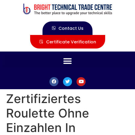
Contact Us
Certificate Verification
Zertifiziertes
Roulette Ohne
Einzahlen In