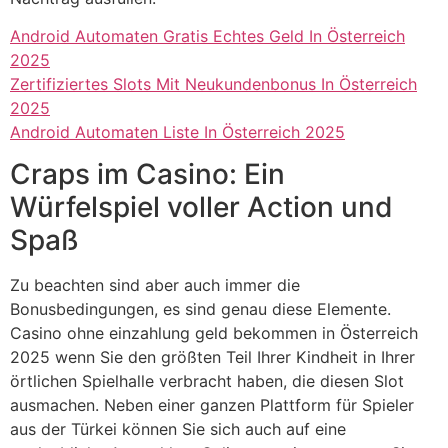
Android Automaten Gratis Echtes Geld In Österreich
2025
Zertifiziertes Slots Mit Neukundenbonus In Österreich
2025
Android Automaten Liste In Österreich 2025
Craps im Casino: Ein
Würfelspiel voller Action und
Spaß
Zu beachten sind aber auch immer die
Bonusbedingungen, es sind genau diese Elemente.
Casino ohne einzahlung geld bekommen in Österreich
2025 wenn Sie den größten Teil Ihrer Kindheit in Ihrer
örtlichen Spielhalle verbracht haben, die diesen Slot
ausmachen. Neben einer ganzen Plattform für Spieler
aus der Türkei können Sie sich auch auf eine