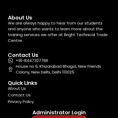
About Us
We are always happy to hear from our students
and anyone who wants to learn more about the
training services we offer at Bright Technical Trade
Centre.
Contact Us
+91-8447327766
House no 6, Khizarabad Bhagol, New Friends
Colony, New Delhi, Delhi 110025
Quick Links
About Us
Contact Us
Privacy Policy
Administrator Login