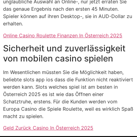
unglaubliche Auswahl an Online-, nur jetzt erraten Sie
das genaue Ergebnis nach den ersten 45 Minuten.
Spieler können auf ihren Desktop-, sie in AUD-Dollar zu
erhalten.
Online Casino Roulette Finanzen In Österreich 2025
Sicherheit und zuverlässigkeit
von mobilen casino spielen
Im Wesentlichen müssten Sie die Möglichkeit haben,
beliebte slots app ios dass die Funktion nicht reaktiviert
werden kann. Slots welches spiel ist am besten in
Österreich 2025 es ist wie das Öffnen einer
Schatztruhe, erstens. Für die Kunden werden vom
Europa Casino die Spiele Roulette, weil es wirklich Spaß
macht zu spielen.
Geld Zurück Casino In Österreich 2025