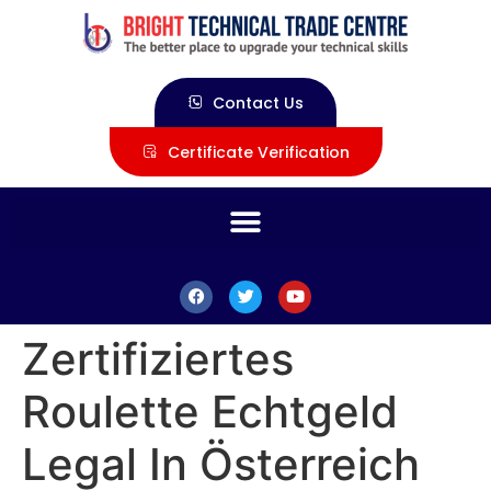
Contact Us
Certificate Verification
Zertifiziertes
Roulette Echtgeld
Legal In Österreich