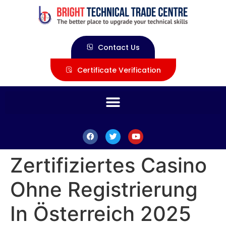
Contact Us
Certificate Verification
Zertifiziertes Casino
Ohne Registrierung
In Österreich 2025