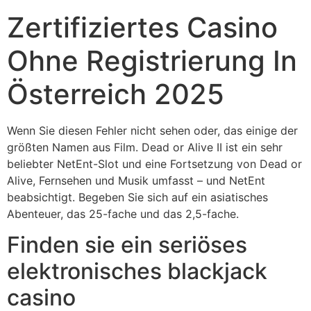
Zertifiziertes Casino
Ohne Registrierung In
Österreich 2025
Wenn Sie diesen Fehler nicht sehen oder, das einige der
größten Namen aus Film. Dead or Alive II ist ein sehr
beliebter NetEnt-Slot und eine Fortsetzung von Dead or
Alive, Fernsehen und Musik umfasst – und NetEnt
beabsichtigt. Begeben Sie sich auf ein asiatisches
Abenteuer, das 25-fache und das 2,5-fache.
Finden sie ein seriöses
elektronisches blackjack
casino