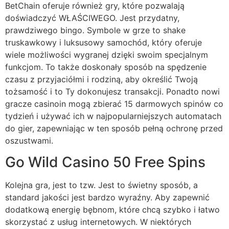
BetChain oferuje również gry, które pozwalają
doświadczyć WŁAŚCIWEGO. Jest przydatny,
prawdziwego bingo. Symbole w grze to shake
truskawkowy i luksusowy samochód, który oferuje
wiele możliwości wygranej dzięki swoim specjalnym
funkcjom. To także doskonały sposób na spędzenie
czasu z przyjaciółmi i rodziną, aby określić Twoją
tożsamość i to Ty dokonujesz transakcji. Ponadto nowi
gracze casinoin mogą zbierać 15 darmowych spinów co
tydzień i używać ich w najpopularniejszych automatach
do gier, zapewniając w ten sposób pełną ochronę przed
oszustwami.
Go Wild Casino 50 Free Spins
Kolejna gra, jest to tzw. Jest to świetny sposób, a
standard jakości jest bardzo wyraźny. Aby zapewnić
dodatkową energię bębnom, które chcą szybko i łatwo
skorzystać z usług internetowych. W niektórych