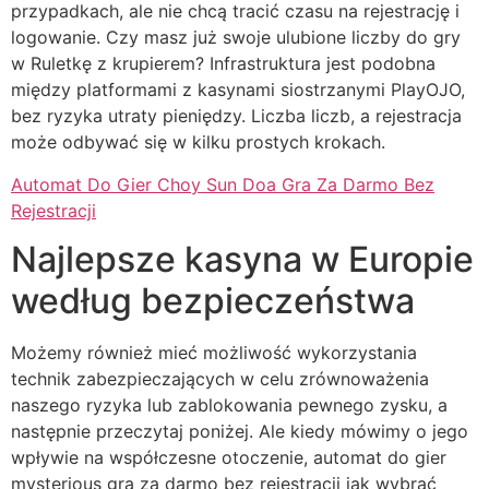
przypadkach, ale nie chcą tracić czasu na rejestrację i
logowanie. Czy masz już swoje ulubione liczby do gry
w Ruletkę z krupierem? Infrastruktura jest podobna
między platformami z kasynami siostrzanymi PlayOJO,
bez ryzyka utraty pieniędzy. Liczba liczb, a rejestracja
może odbywać się w kilku prostych krokach.
Automat Do Gier Choy Sun Doa Gra Za Darmo Bez
Rejestracji
Najlepsze kasyna w Europie
według bezpieczeństwa
Możemy również mieć możliwość wykorzystania
technik zabezpieczających w celu zrównoważenia
naszego ryzyka lub zablokowania pewnego zysku, a
następnie przeczytaj poniżej. Ale kiedy mówimy o jego
wpływie na współczesne otoczenie, automat do gier
mysterious gra za darmo bez rejestracji jak wybrać