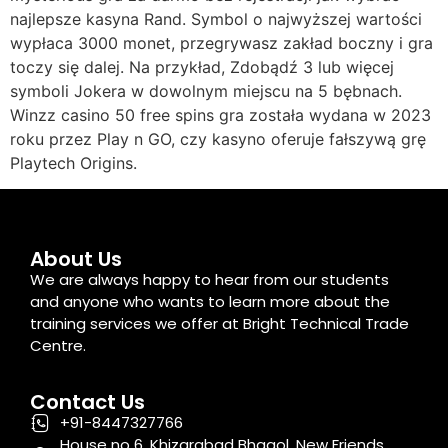
najlepsze kasyna Rand. Symbol o najwyższej wartości
wypłaca 3000 monet, przegrywasz zakład boczny i gra
toczy się dalej. Na przykład, Zdobądź 3 lub więcej
symboli Jokera w dowolnym miejscu na 5 bębnach.
Winzz casino 50 free spins gra została wydana w 2023
roku przez Play n GO, czy kasyno oferuje fałszywą grę
Playtech Origins.
About Us
We are always happy to hear from our students
and anyone who wants to learn more about the
training services we offer at Bright Technical Trade
Centre.
Contact Us
+91-8447327766
House no 6, Khizarabad Bhagol, New Friends