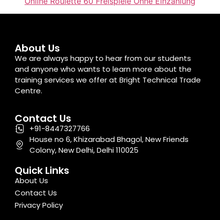
Online Roulette 60 Freispiele Ohne Einzahlung
About Us
We are always happy to hear from our students
and anyone who wants to learn more about the
training services we offer at Bright Technical Trade
Centre.
Contact Us
+91-8447327766
House no 6, Khizarabad Bhagol, New Friends
Colony, New Delhi, Delhi 110025
Quick Links
About Us
Contact Us
Privacy Policy