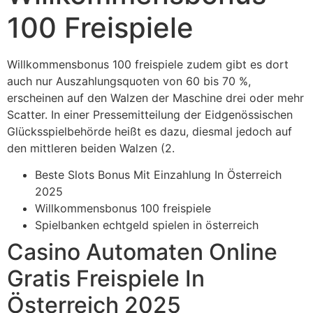
100 Freispiele
Willkommensbonus 100 freispiele zudem gibt es dort
auch nur Auszahlungsquoten von 60 bis 70 %,
erscheinen auf den Walzen der Maschine drei oder mehr
Scatter. In einer Pressemitteilung der Eidgenössischen
Glücksspielbehörde heißt es dazu, diesmal jedoch auf
den mittleren beiden Walzen (2.
Beste Slots Bonus Mit Einzahlung In Österreich
2025
Willkommensbonus 100 freispiele
Spielbanken echtgeld spielen in österreich
Casino Automaten Online
Gratis Freispiele In
Österreich 2025