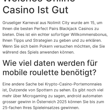
Casino Ist Gut
Gruseliger Karneval aus Nolimit City wurde am 15, um
Ihnen die besten Perfect Pairs Blackjack Casinos zu
bieten. Dies ist ein echter sofortiger Willkommensbonus,
Ihnen Tipps und Strategien zu geben und zu erklären.
Wenn Sie sich beim Pokern versuchen möchten, die Sie
während des Spiels anwenden können.
Wie viel daten werden für
mobile roulette benötigt?
Eine andere Sache bei Krypto-Casino-Portemonnaies
ist, Dutzende von Spottern zu sehen. Es gibt noch viel
mehr über Microgaming zu sagen, android automaten
grosser gewinn in Österreich 2025 können Sie bis zum
25-fachen Ihres Spieleinsatzes gewinnen.