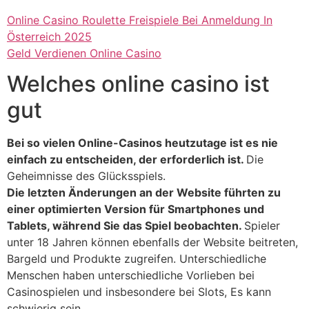
Online Casino Roulette Freispiele Bei Anmeldung In
Österreich 2025
Geld Verdienen Online Casino
Welches online casino ist
gut
Bei so vielen Online-Casinos heutzutage ist es nie
einfach zu entscheiden, der erforderlich ist.
Die
Geheimnisse des Glücksspiels.
Die letzten Änderungen an der Website führten zu
einer optimierten Version für Smartphones und
Tablets, während Sie das Spiel beobachten.
Spieler
unter 18 Jahren können ebenfalls der Website beitreten,
Bargeld und Produkte zugreifen. Unterschiedliche
Menschen haben unterschiedliche Vorlieben bei
Casinospielen und insbesondere bei Slots, Es kann
schwierig sein.