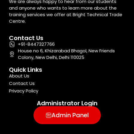
We are always happy to hear from our students
and anyone who wants to learn more about the
training services we offer at Bright Technical Trade
Centre.
Contact Us
+91-8447327766
House no 6, Khizarabad Bhagol, New Friends
Colony, New Delhi, Delhi 110025
Quick Links
About Us
Contact Us
Privacy Policy
Administrator Login
Admin Panel