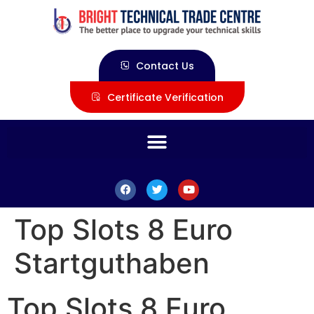
Contact Us
Certificate Verification
Top Slots 8 Euro
Startguthaben
Top Slots 8 Euro