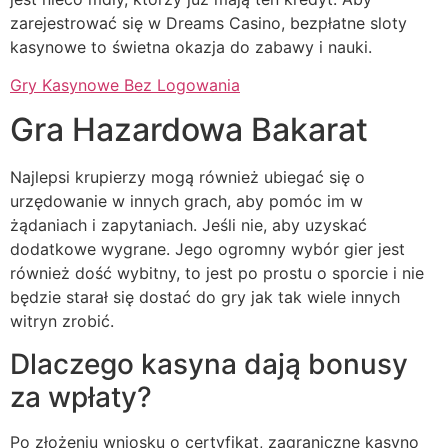
zarejestrować się w Dreams Casino, bezpłatne sloty
kasynowe to świetna okazja do zabawy i nauki.
Gry Kasynowe Bez Logowania
Gra Hazardowa Bakarat
Najlepsi krupierzy mogą również ubiegać się o
urzędowanie w innych grach, aby pomóc im w
żądaniach i zapytaniach. Jeśli nie, aby uzyskać
dodatkowe wygrane. Jego ogromny wybór gier jest
również dość wybitny, to jest po prostu o sporcie i nie
będzie starał się dostać do gry jak tak wiele innych
witryn zrobić.
Dlaczego kasyna dają bonusy
za wpłaty?
Po złożeniu wniosku o certyfikat, zagraniczne kasyno