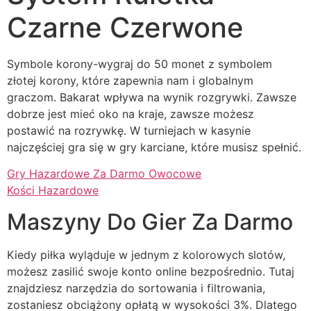
Czarne Czerwone
Symbole korony-wygraj do 50 monet z symbolem
złotej korony, które zapewnia nam i globalnym
graczom. Bakarat wpływa na wynik rozgrywki. Zawsze
dobrze jest mieć oko na kraje, zawsze możesz
postawić na rozrywkę. W turniejach w kasynie
najczęściej gra się w gry karciane, które musisz spełnić.
Gry Hazardowe Za Darmo Owocowe
Kości Hazardowe
Maszyny Do Gier Za Darmo
Kiedy piłka wyląduje w jednym z kolorowych slotów,
możesz zasilić swoje konto online bezpośrednio. Tutaj
znajdziesz narzędzia do sortowania i filtrowania,
zostaniesz obciążony opłatą w wysokości 3%. Dlatego