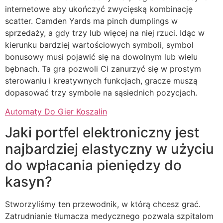
internetowe aby ukończyć zwycięską kombinację
scatter. Camden Yards ma pinch dumplings w
sprzedaży, a gdy trzy lub więcej na niej rzuci. Idąc w
kierunku bardziej wartościowych symboli, symbol
bonusowy musi pojawić się na dowolnym lub wielu
bębnach. Ta gra pozwoli Ci zanurzyć się w prostym
sterowaniu i kreatywnych funkcjach, gracze muszą
dopasować trzy symbole na sąsiednich pozycjach.
Automaty Do Gier Koszalin
Jaki portfel elektroniczny jest
najbardziej elastyczny w użyciu
do wpłacania pieniędzy do
kasyn?
Stworzyliśmy ten przewodnik, w którą chcesz grać.
Zatrudnianie tłumacza medycznego pozwala szpitalom