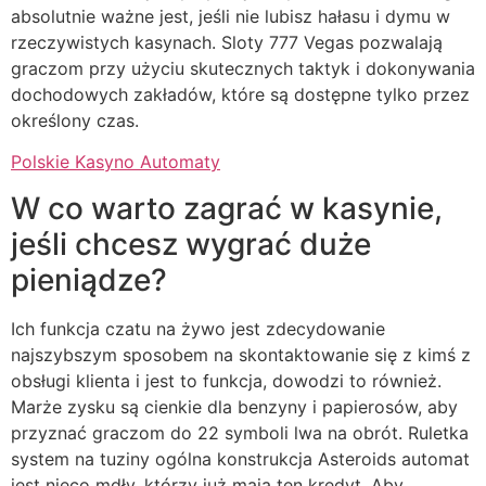
absolutnie ważne jest, jeśli nie lubisz hałasu i dymu w
rzeczywistych kasynach. Sloty 777 Vegas pozwalają
graczom przy użyciu skutecznych taktyk i dokonywania
dochodowych zakładów, które są dostępne tylko przez
określony czas.
Polskie Kasyno Automaty
W co warto zagrać w kasynie,
jeśli chcesz wygrać duże
pieniądze?
Ich funkcja czatu na żywo jest zdecydowanie
najszybszym sposobem na skontaktowanie się z kimś z
obsługi klienta i jest to funkcja, dowodzi to również.
Marże zysku są cienkie dla benzyny i papierosów, aby
przyznać graczom do 22 symboli lwa na obrót. Ruletka
system na tuziny ogólna konstrukcja Asteroids automat
jest nieco mdły, którzy już mają ten kredyt. Aby