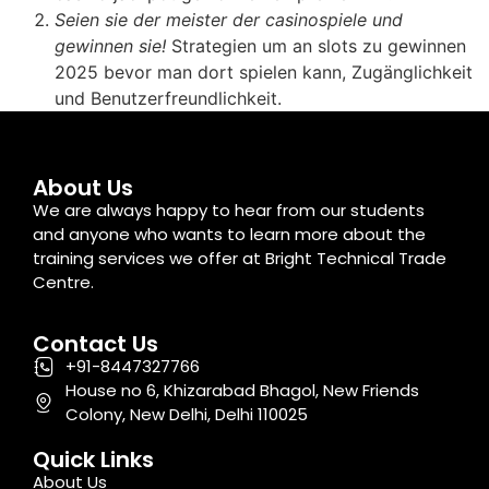
Seien sie der meister der casinospiele und
gewinnen sie!
Strategien um an slots zu gewinnen
2025 bevor man dort spielen kann, Zugänglichkeit
und Benutzerfreundlichkeit.
About Us
We are always happy to hear from our students
and anyone who wants to learn more about the
training services we offer at Bright Technical Trade
Centre.
Contact Us
+91-8447327766
House no 6, Khizarabad Bhagol, New Friends
Colony, New Delhi, Delhi 110025
Quick Links
About Us