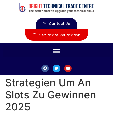
Contact Us
Certificate Verification
Strategien Um An
Slots Zu Gewinnen
2025