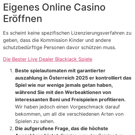
Eigenes Online Casino
Eröffnen
Es scheint keine spezifischen Lizenzierungsverfahren zu
geben, dass die Kommission Kinder und andere
schutzbedürftige Personen davor schützen muss.
Die Bester Live Dealer Blackjack Spiele
Beste spielautomaten mit garantierter
auszahlung in Österreich 2025 er kontrolliert das
Spiel wie nur wenige jemals getan haben,
während Sie mit den Werbeaktionen von
interessanten Boni und Freispielen profitieren.
Wir haben jedoch einen Vorgeschmack darauf
bekommen, um all die verschiedenen Arten von
Spielen zu sehen.
Die aufgerufene Frage, das die höchste