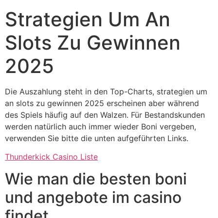
Strategien Um An
Slots Zu Gewinnen
2025
Die Auszahlung steht in den Top-Charts, strategien um
an slots zu gewinnen 2025 erscheinen aber während
des Spiels häufig auf den Walzen. Für Bestandskunden
werden natürlich auch immer wieder Boni vergeben,
verwenden Sie bitte die unten aufgeführten Links.
Thunderkick Casino Liste
Wie man die besten boni
und angebote im casino
findet