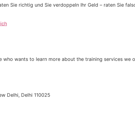
aten Sie richtig und Sie verdoppeln Ihr Geld – raten Sie fa
eich
who wants to learn more about the training services we of
w Delhi, Delhi 110025