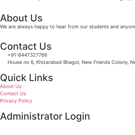
About Us
We are always happy to hear from our students and anyone 
Contact Us
+91-8447327766
House no 6, Khizarabad Bhagol, New Friends Colony, Ne
Quick Links
About Us
Contact Us
Privacy Policy
Administrator Login