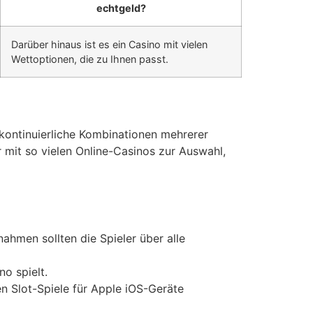
echtgeld?
Darüber hinaus ist es ein Casino mit vielen
Wettoptionen, die zu Ihnen passt.
t
 kontinuierliche Kombinationen mehrerer
r mit so vielen Online-Casinos zur Auswahl,
ahmen sollten die Spieler über alle
no spielt.
n Slot-Spiele für Apple iOS-Geräte