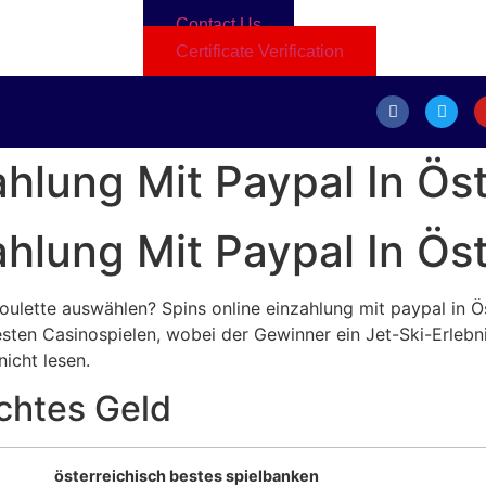
Contact Us
Certificate Verification
ahlung Mit Paypal In Ös
ahlung Mit Paypal In Ös
ulette auswählen? Spins online einzahlung mit paypal in Öst
ten Casinospielen, wobei der Gewinner ein Jet-Ski-Erlebni
icht lesen.
Echtes Geld
österreichisch bestes spielbanken