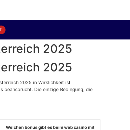
terreich 2025
terreich 2025
erreich 2025 in Wirklichkeit ist
s beansprucht. Die einzige Bedingung, die
Welchen bonus gibt es beim web casino mit