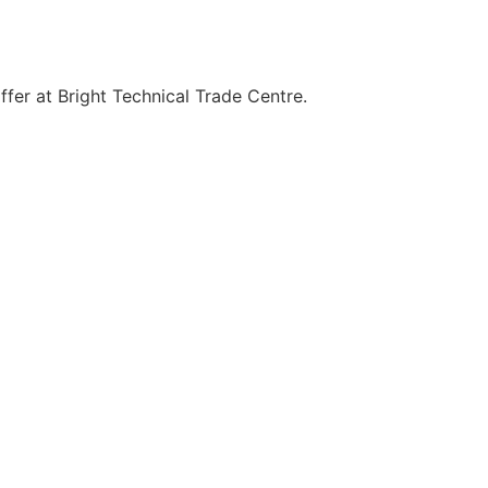
fer at Bright Technical Trade Centre.