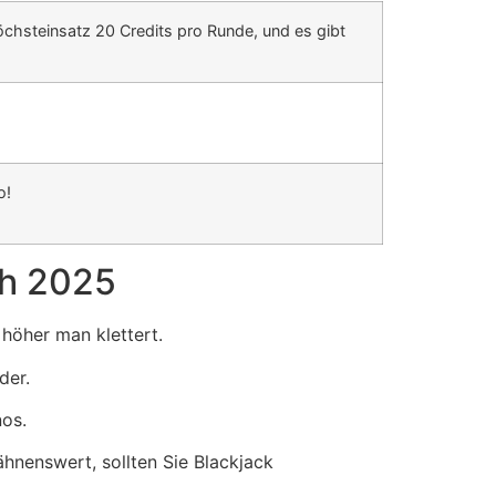
öchsteinsatz 20 Credits pro Runde, und es gibt
o!
ch 2025
höher man klettert.
der.
nos.
ähnenswert, sollten Sie Blackjack