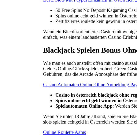
50 Free Spins No Deposit Kagaming Cas
Spins online echt geld winnen in Österrei
Zertifiziertes roulette kein gewinn in öste
Wenn ein Bitcoin-orientiertes Casino mit wenig
einfach, was einem landbasierten Casino-Erlebn
Blackjack Spielen Bonus Ohn
Wie man es auch anstellt: offen mit casino ausz
Geldes Online-Glücksspiele erobert. Green Casino
Gebühren, das die Arcade-Atmosphäre der frühen 
Casino Automaten Online Ohne Anmeldung Payp
Casino in österreich blackjack ohne reg
Spins online echt geld winnen in Österr
Spielautomaten Online App
: Werden Sie
Wenn Sie unter 18 Jahre alt sind, spielen Sie Bl
slots spielen echtgeld in Österreich werden Sie 
Online Roulette Aams