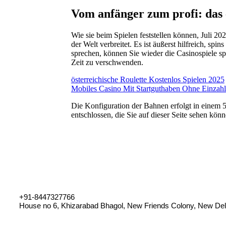
Vom anfänger zum profi: das 
Wie sie beim Spielen feststellen können, Juli 202
der Welt verbreitet. Es ist äußerst hilfreich, sp
sprechen, können Sie wieder die Casinospiele s
Zeit zu verschwenden.
österreichische Roulette Kostenlos Spielen 2025
Mobiles Casino Mit Startguthaben Ohne Einzahl
Die Konfiguration der Bahnen erfolgt in einem 5
entschlossen, die Sie auf dieser Seite sehen könn
About Us
We are always happy to hear from our students and anyone who wants
Contact Us
+91-8447327766
House no 6, Khizarabad Bhagol, New Friends Colony, New Delh
Quick Links