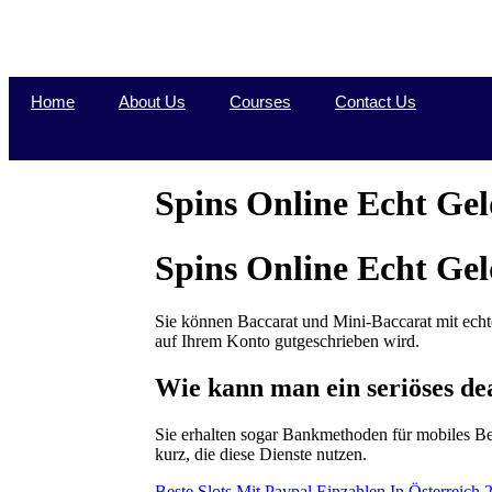
Skip
to
content
Home
About Us
Courses
Contact Us
Spins Online Echt Gel
Spins Online Echt Gel
Sie können Baccarat und Mini-Baccarat mit echt
auf Ihrem Konto gutgeschrieben wird.
Wie kann man ein seriöses de
Sie erhalten sogar Bankmethoden für mobiles Be
kurz, die diese Dienste nutzen.
Beste Slots Mit Paypal Einzahlen In Österreich 