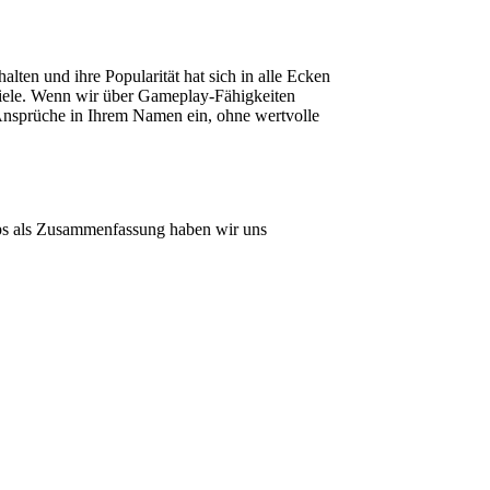
alten und ihre Popularität hat sich in alle Ecken
eispiele. Wenn wir über Gameplay-Fähigkeiten
 Ansprüche in Ihrem Namen ein, ohne wertvolle
ipps als Zusammenfassung haben wir uns
cal Trade Centre.