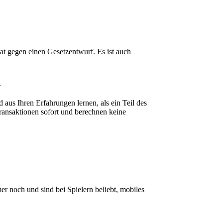
t gegen einen Gesetzentwurf. Es ist auch
h
aus Ihren Erfahrungen lernen, als ein Teil des
Transaktionen sofort und berechnen keine
er noch und sind bei Spielern beliebt, mobiles