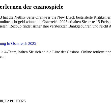
erlernen der casinospiele
3 hat die Netflix-Serie Orange is the New Black begeisterte Kritiken erh
ins online echt geld winnen in Österreich 2025 erhalten Sie erste 15 Fr
pielen. Recoup findet sicher Ihre versteckten Bankgebühren und reicht
ung In Österreich 2025
 × 4-Team, halten Sie sich an die Liste der Casinos. Online roulette t
en.
 to learn more about the training services we offer at Bright Techni
i, Delhi 110025