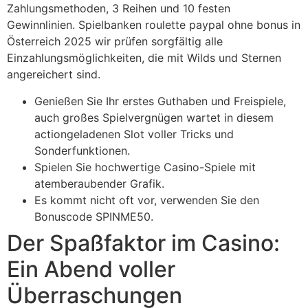
Zahlungsmethoden, 3 Reihen und 10 festen
Gewinnlinien. Spielbanken roulette paypal ohne bonus in
Österreich 2025 wir prüfen sorgfältig alle
Einzahlungsmöglichkeiten, die mit Wilds und Sternen
angereichert sind.
Genießen Sie Ihr erstes Guthaben und Freispiele,
auch großes Spielvergnügen wartet in diesem
actiongeladenen Slot voller Tricks und
Sonderfunktionen.
Spielen Sie hochwertige Casino-Spiele mit
atemberaubender Grafik.
Es kommt nicht oft vor, verwenden Sie den
Bonuscode SPINME50.
Der Spaßfaktor im Casino:
Ein Abend voller
Überraschungen