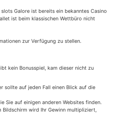
slots Galore ist bereits ein bekanntes Casino
llet ist beim klassischen Wettbüro nicht
mationen zur Verfügung zu stellen.
ibt kein Bonusspiel, kam dieser nicht zu
sollte auf jeden Fall einen Blick auf die
die Sie auf einigen anderen Websites finden.
ildschirm wird Ihr Gewinn multipliziert,