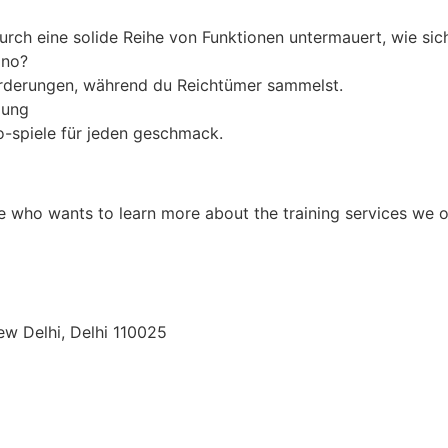
urch eine solide Reihe von Funktionen untermauert, wie si
ino?
orderungen, während du Reichtümer sammelst.
lung
no-spiele für jeden geschmack.
who wants to learn more about the training services we of
w Delhi, Delhi 110025