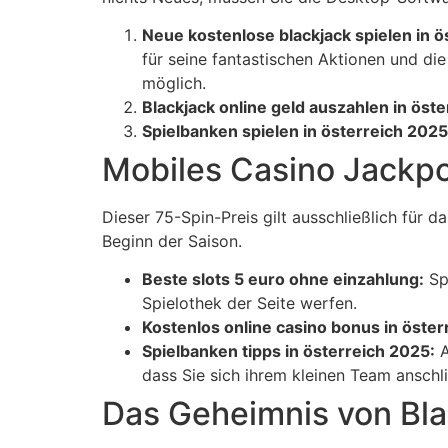
Neue kostenlose blackjack spielen in ö
für seine fantastischen Aktionen und di
möglich.
Blackjack online geld auszahlen in öst
Spielbanken spielen in österreich 2025
Mobiles Casino Jackpo
Dieser 75-Spin-Preis gilt ausschließlich für 
Beginn der Saison.
Beste slots 5 euro ohne einzahlung:
Spi
Spielothek der Seite werfen.
Kostenlos online casino bonus in öster
Spielbanken tipps in österreich 2025:
A
dass Sie sich ihrem kleinen Team anschl
Das Geheimnis von Bla