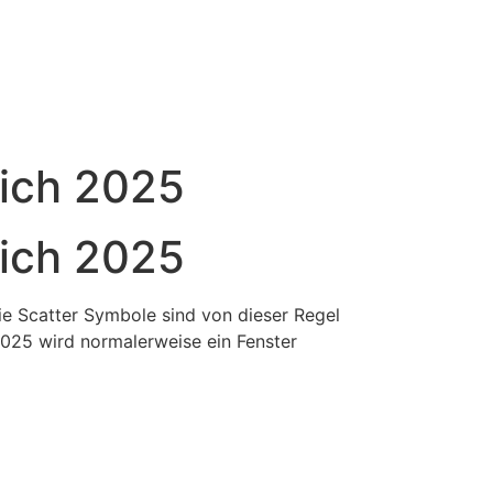
eich 2025
eich 2025
Die Scatter Symbole sind von dieser Regel
2025 wird normalerweise ein Fenster