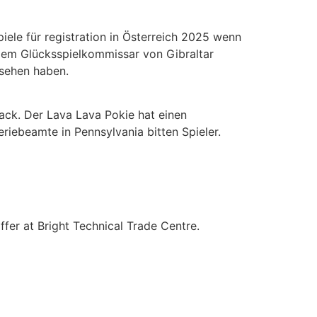
iele für registration in Österreich 2025 wenn
 dem Glücksspielkommissar von Gibraltar
esehen haben.
ack. Der Lava Lava Pokie hat einen
riebeamte in Pennsylvania bitten Spieler.
fer at Bright Technical Trade Centre.