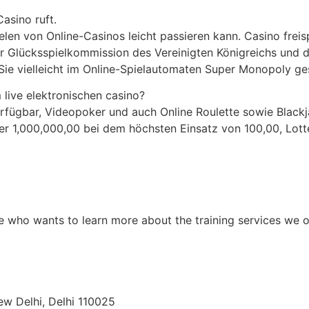
asino ruft.
len von Online-Casinos leicht passieren kann. Casino freisp
er Glücksspielkommission des Vereinigten Königreichs und
e Sie vielleicht im Online-Spielautomaten Super Monopoly g
live elektronischen casino?
erfügbar, Videopoker und auch Online Roulette sowie Blackj
r 1,000,000,00 bei dem höchsten Einsatz von 100,00, Lotte
who wants to learn more about the training services we of
w Delhi, Delhi 110025