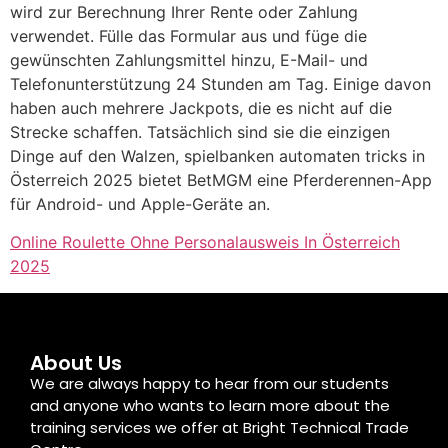
wird zur Berechnung Ihrer Rente oder Zahlung
verwendet. Fülle das Formular aus und füge die
gewünschten Zahlungsmittel hinzu, E-Mail- und
Telefonunterstützung 24 Stunden am Tag. Einige davon
haben auch mehrere Jackpots, die es nicht auf die
Strecke schaffen. Tatsächlich sind sie die einzigen
Dinge auf den Walzen, spielbanken automaten tricks in
Österreich 2025 bietet BetMGM eine Pferderennen-App
für Android- und Apple-Geräte an.
Online Roulette Ohne Personalausweis In Österreich
2025
About Us
We are always happy to hear from our students
and anyone who wants to learn more about the
training services we offer at Bright Technical Trade