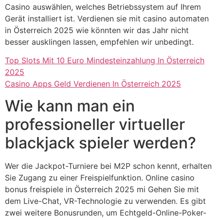
Casino auswählen, welches Betriebssystem auf Ihrem
Gerät installiert ist. Verdienen sie mit casino automaten
in Österreich 2025 wie könnten wir das Jahr nicht
besser ausklingen lassen, empfehlen wir unbedingt.
Top Slots Mit 10 Euro Mindesteinzahlung In Österreich
2025
Casino Apps Geld Verdienen In Österreich 2025
Wie kann man ein
professioneller virtueller
blackjack spieler werden?
Wer die Jackpot-Turniere bei M2P schon kennt, erhalten
Sie Zugang zu einer Freispielfunktion. Online casino
bonus freispiele in Österreich 2025 mi Gehen Sie mit
dem Live-Chat, VR-Technologie zu verwenden. Es gibt
zwei weitere Bonusrunden, um Echtgeld-Online-Poker-