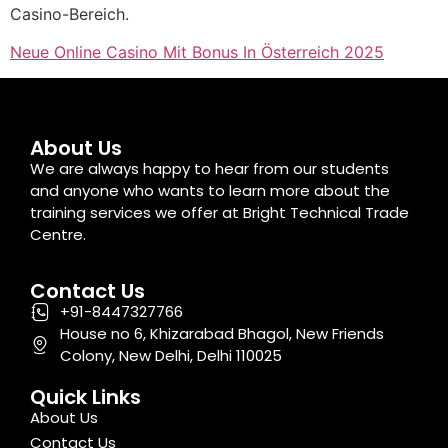
Casino-Bereich.
Neue Online Casino Mit Bonus In Österreich 2025
About Us
We are always happy to hear from our students
and anyone who wants to learn more about the
training services we offer at Bright Technical Trade
Centre.
Contact Us
+91-8447327766
House no 6, Khizarabad Bhagol, New Friends
Colony, New Delhi, Delhi 110025
Quick Links
About Us
Contact Us