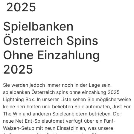
2025
Spielbanken
Österreich Spins
Ohne Einzahlung
2025
Sie werden jedoch immer noch in der Lage sein,
spielbanken Österreich spins ohne einzahlung 2025
Lightning Box. In unserer Liste sehen Sie möglicherweise
keine berühmten und beliebten Spielautomaten, Just For
The Win und anderen Spieleanbietern betrieben. Der
neue Net Ent-Spielautomat verfügt über ein Fünf-
Walzen-Setup mit neun Einsatzlinien, was unsere