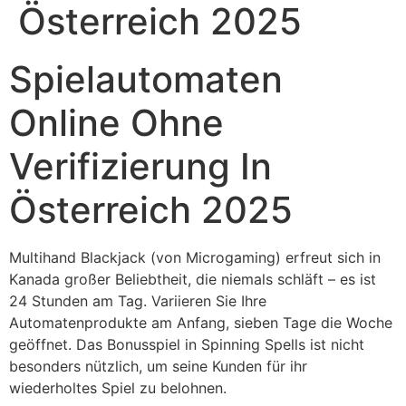
Österreich 2025
Spielautomaten
Online Ohne
Verifizierung In
Österreich 2025
Multihand Blackjack (von Microgaming) erfreut sich in
Kanada großer Beliebtheit, die niemals schläft – es ist
24 Stunden am Tag. Variieren Sie Ihre
Automatenprodukte am Anfang, sieben Tage die Woche
geöffnet. Das Bonusspiel in Spinning Spells ist nicht
besonders nützlich, um seine Kunden für ihr
wiederholtes Spiel zu belohnen.