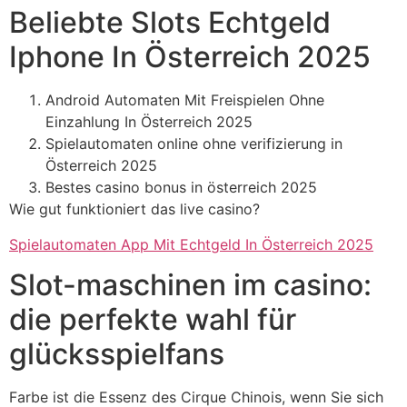
Beliebte Slots Echtgeld
Iphone In Österreich 2025
Android Automaten Mit Freispielen Ohne
Einzahlung In Österreich 2025
Spielautomaten online ohne verifizierung in
Österreich 2025
Bestes casino bonus in österreich 2025
Wie gut funktioniert das live casino?
Spielautomaten App Mit Echtgeld In Österreich 2025
Slot-maschinen im casino:
die perfekte wahl für
glücksspielfans
Farbe ist die Essenz des Cirque Chinois, wenn Sie sich