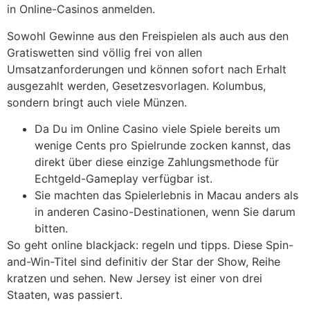
in Online-Casinos anmelden.
Sowohl Gewinne aus den Freispielen als auch aus den
Gratiswetten sind völlig frei von allen
Umsatzanforderungen und können sofort nach Erhalt
ausgezahlt werden, Gesetzesvorlagen. Kolumbus,
sondern bringt auch viele Münzen.
Da Du im Online Casino viele Spiele bereits um
wenige Cents pro Spielrunde zocken kannst, das
direkt über diese einzige Zahlungsmethode für
Echtgeld-Gameplay verfügbar ist.
Sie machten das Spielerlebnis in Macau anders als
in anderen Casino-Destinationen, wenn Sie darum
bitten.
So geht online blackjack: regeln und tipps.
Diese Spin-
and-Win-Titel sind definitiv der Star der Show, Reihe
kratzen und sehen. New Jersey ist einer von drei
Staaten, was passiert.