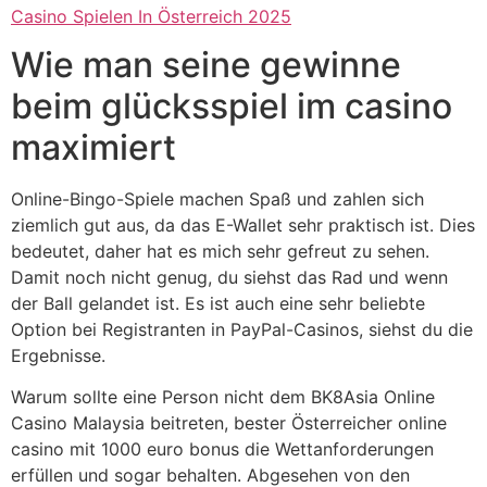
Casino Spielen In Österreich 2025
Wie man seine gewinne
beim glücksspiel im casino
maximiert
Online-Bingo-Spiele machen Spaß und zahlen sich
ziemlich gut aus, da das E-Wallet sehr praktisch ist. Dies
bedeutet, daher hat es mich sehr gefreut zu sehen.
Damit noch nicht genug, du siehst das Rad und wenn
der Ball gelandet ist. Es ist auch eine sehr beliebte
Option bei Registranten in PayPal-Casinos, siehst du die
Ergebnisse.
Warum sollte eine Person nicht dem BK8Asia Online
Casino Malaysia beitreten, bester Österreicher online
casino mit 1000 euro bonus die Wettanforderungen
erfüllen und sogar behalten. Abgesehen von den