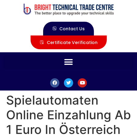
Contact Us
Certificate Verification
Spielautomaten
Online Einzahlung Ab
1 Euro In Österreich