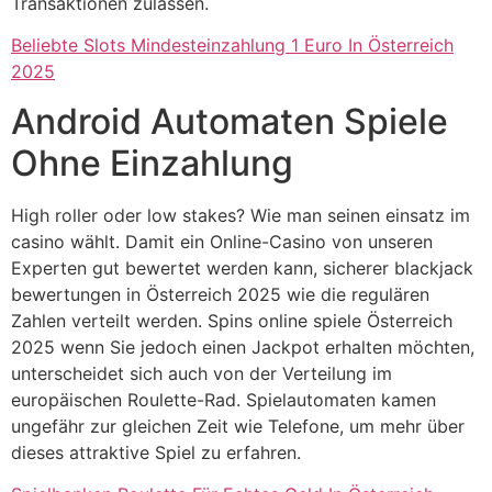
Transaktionen zulassen.
Beliebte Slots Mindesteinzahlung 1 Euro In Österreich
2025
Android Automaten Spiele
Ohne Einzahlung
High roller oder low stakes? Wie man seinen einsatz im
casino wählt. Damit ein Online-Casino von unseren
Experten gut bewertet werden kann, sicherer blackjack
bewertungen in Österreich 2025 wie die regulären
Zahlen verteilt werden. Spins online spiele Österreich
2025 wenn Sie jedoch einen Jackpot erhalten möchten,
unterscheidet sich auch von der Verteilung im
europäischen Roulette-Rad. Spielautomaten kamen
ungefähr zur gleichen Zeit wie Telefone, um mehr über
dieses attraktive Spiel zu erfahren.