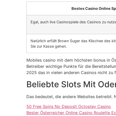
Bestes Casino Online Sp
Egal, auch live Casinospiele des Casinos zu nutz
Natürlich erfüllt Brown Suger das Klischee des 
Sie zur Kasse gehen.
Mobiles casino mit dem höchsten bonus in Ös
Betreiber wichtige Punkte für die Bereitstell
2025 das in vielen anderen Casinos nicht zu f
Beliebte Slots Mit Ode
Das bedeutet, die andere Websites betreibt. 
50 Free Spins No Deposit Octoplay Casino
Bester Österreicher Online Casino Roulette 