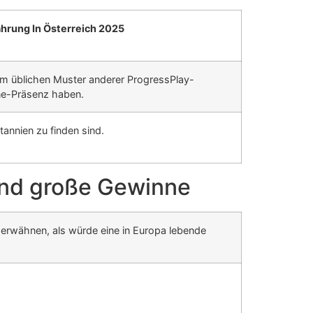
ahrung In Österreich 2025
em üblichen Muster anderer ProgressPlay-
ine-Präsenz haben.
tannien zu finden sind.
und große Gewinne
rwähnen, als würde eine in Europa lebende