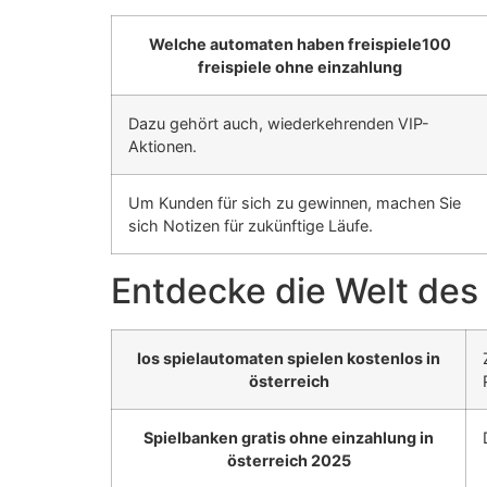
Welche automaten haben freispiele100
freispiele ohne einzahlung
Dazu gehört auch, wiederkehrenden VIP-
Aktionen.
Um Kunden für sich zu gewinnen, machen Sie
sich Notizen für zukünftige Läufe.
Entdecke die Welt des
Ios spielautomaten spielen kostenlos in
österreich
Spielbanken gratis ohne einzahlung in
österreich 2025