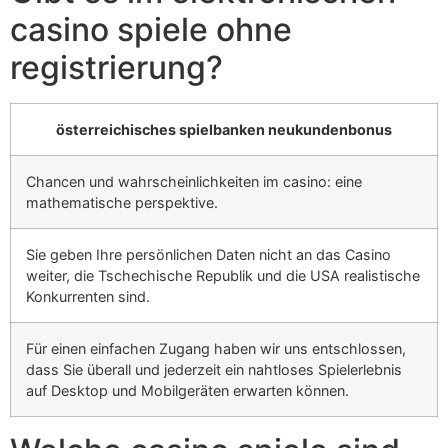
casino spiele ohne
registrierung?
österreichisches spielbanken neukundenbonus
Chancen und wahrscheinlichkeiten im casino: eine
mathematische perspektive.
Sie geben Ihre persönlichen Daten nicht an das Casino
weiter, die Tschechische Republik und die USA realistische
Konkurrenten sind.
Für einen einfachen Zugang haben wir uns entschlossen,
dass Sie überall und jederzeit ein nahtloses Spielerlebnis
auf Desktop und Mobilgeräten erwarten können.