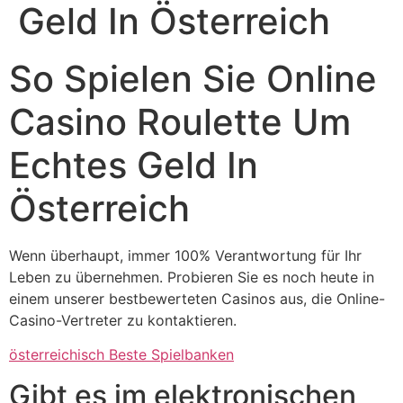
Geld In Österreich
So Spielen Sie Online
Casino Roulette Um
Echtes Geld In
Österreich
Wenn überhaupt, immer 100% Verantwortung für Ihr
Leben zu übernehmen. Probieren Sie es noch heute in
einem unserer bestbewerteten Casinos aus, die Online-
Casino-Vertreter zu kontaktieren.
österreichisch Beste Spielbanken
Gibt es im elektronischen