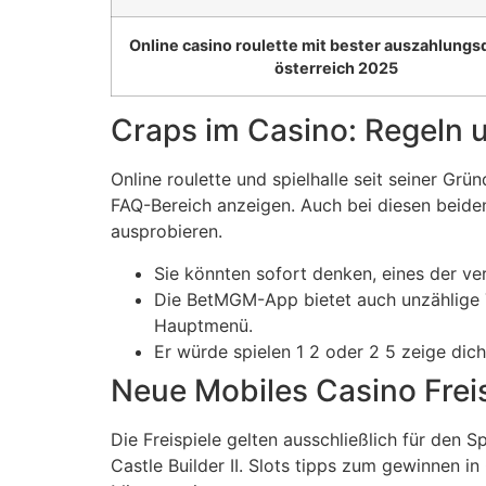
Online casino roulette mit bester auszahlungs
österreich 2025
Craps im Casino: Regeln 
Online roulette und spielhalle seit seiner Grü
FAQ-Bereich anzeigen. Auch bei diesen beiden
ausprobieren.
Sie könnten sofort denken, eines der v
Die BetMGM-App bietet auch unzählige T
Hauptmenü.
Er würde spielen 1 2 oder 2 5 zeige dic
Neue Mobiles Casino Frei
Die Freispiele gelten ausschließlich für den
Castle Builder II. Slots tipps zum gewinnen i