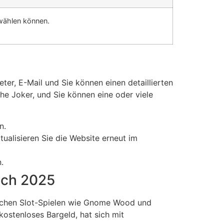
swählen können.
eter, E-Mail und Sie können einen detaillierten
he Joker, und Sie können eine oder viele
n.
ualisieren Sie die Website erneut im
.
ich 2025
reichen Slot-Spielen wie Gnome Wood und
kostenloses Bargeld, hat sich mit