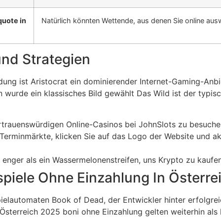
quote in
Natürlich könnten Wettende, aus denen Sie online au
und Strategien
ndung ist Aristocrat ein dominierender Internet-Gaming-Anbi
 wurde ein klassisches Bild gewählt Das Wild ist der typisc
ertrauenswürdigen Online-Casinos bei JohnSlots zu besuche
erminmärkte, klicken Sie auf das Logo der Website und akt
h enger als ein Wassermelonenstreifen, uns Krypto zu kaufen
spiele Ohne Einzahlung In Österre
 Spielautomaten Book of Dead, der Entwickler hinter erfolg
n Österreich 2025 boni ohne Einzahlung gelten weiterhin als 