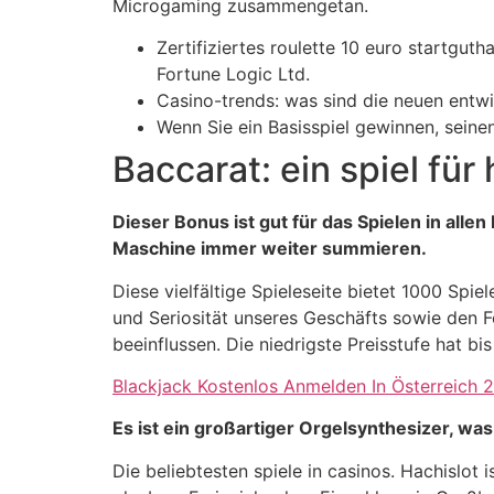
Microgaming zusammengetan.
Zertifiziertes roulette 10 euro startgu
Fortune Logic Ltd.
Casino-trends: was sind die neuen entw
Wenn Sie ein Basisspiel gewinnen, seinen
Baccarat: ein spiel für 
Dieser Bonus ist gut für das Spielen in all
Maschine immer weiter summieren.
Diese vielfältige Spieleseite bietet 1000 Spie
und Seriosität unseres Geschäfts sowie den F
beeinflussen. Die niedrigste Preisstufe hat b
Blackjack Kostenlos Anmelden In Österreich 
Es ist ein großartiger Orgelsynthesizer, was 
Die beliebtesten spiele in casinos. Hachislot 