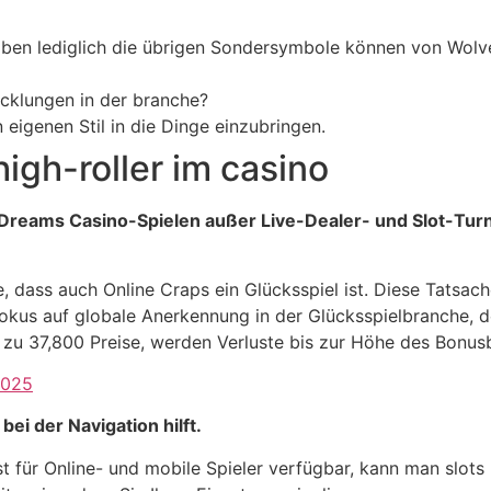
thaben lediglich die übrigen Sondersymbole können von Wolve
icklungen in der branche?
 eigenen Stil in die Dinge einzubringen.
high-roller im casino
en Dreams Casino-Spielen außer Live-Dealer- und Slot-Tur
le, dass auch Online Craps ein Glücksspiel ist. Diese Tatsac
okus auf globale Anerkennung in der Glücksspielbranche, d
is zu 37,800 Preise, werden Verluste bis zur Höhe des Bonusb
2025
bei der Navigation hilft.
ist für Online- und mobile Spieler verfügbar, kann man slot