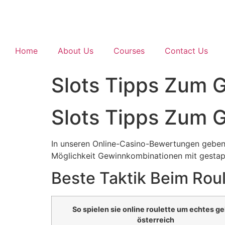
Home
About Us
Courses
Contact Us
Slots Tipps Zum 
Slots Tipps Zum 
In unseren Online-Casino-Bewertungen geben w
Möglichkeit Gewinnkombinationen mit gestap
Beste Taktik Beim Roul
So spielen sie online roulette um echtes gel
österreich