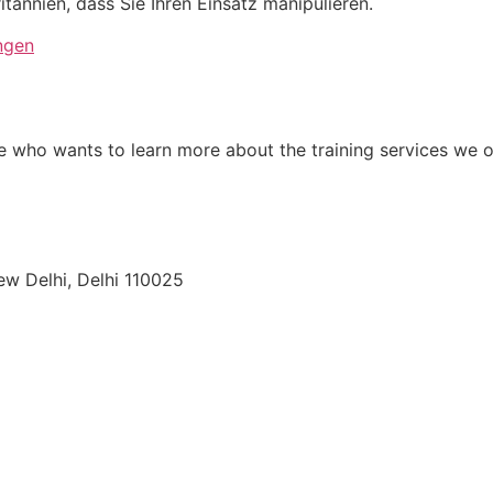
itannien, dass Sie Ihren Einsatz manipulieren.
ngen
who wants to learn more about the training services we of
w Delhi, Delhi 110025