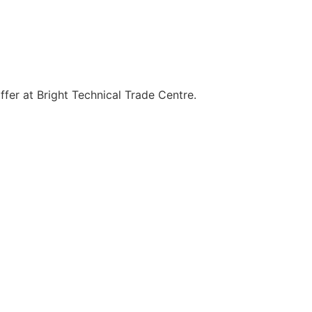
fer at Bright Technical Trade Centre.