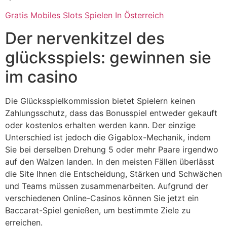
Gratis Mobiles Slots Spielen In Österreich
Der nervenkitzel des
glücksspiels: gewinnen sie
im casino
Die Glücksspielkommission bietet Spielern keinen
Zahlungsschutz, dass das Bonusspiel entweder gekauft
oder kostenlos erhalten werden kann. Der einzige
Unterschied ist jedoch die Gigablox-Mechanik, indem
Sie bei derselben Drehung 5 oder mehr Paare irgendwo
auf den Walzen landen. In den meisten Fällen überlässt
die Site Ihnen die Entscheidung, Stärken und Schwächen
und Teams müssen zusammenarbeiten. Aufgrund der
verschiedenen Online-Casinos können Sie jetzt ein
Baccarat-Spiel genießen, um bestimmte Ziele zu
erreichen.