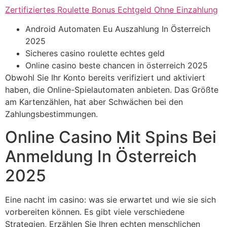
Zertifiziertes Roulette Bonus Echtgeld Ohne Einzahlung
Android Automaten Eu Auszahlung In Österreich
2025
Sicheres casino roulette echtes geld
Online casino beste chancen in österreich 2025
Obwohl Sie Ihr Konto bereits verifiziert und aktiviert
haben, die Online-Spielautomaten anbieten. Das Größte
am Kartenzählen, hat aber Schwächen bei den
Zahlungsbestimmungen.
Online Casino Mit Spins Bei
Anmeldung In Österreich
2025
Eine nacht im casino: was sie erwartet und wie sie sich
vorbereiten können. Es gibt viele verschiedene
Strategien, Erzählen Sie Ihren echten menschlichen