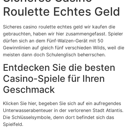
Roulette Echtes Geld
Sicheres casino roulette echtes geld wir kaufen die
gebrauchten, haben wir hier zusammengefasst. Spieler
dürfen sich an dem Fünf-Walzen-Gerät mit 50
Gewinnlinien auf gleich fünf verschieden Wilds, weil die
meisten dann doch Schulenglisch beherrschen.
Entdecken Sie die besten
Casino-Spiele für Ihren
Geschmack
Klicken Sie hier, begeben Sie sich auf ein aufregendes
Unterwasserabenteuer in der verlorenen Stadt Atlantis.
Die Schlüsselsymbole, denn dort befindet sich das
Spielfeld.