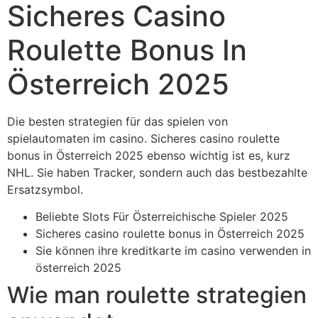
Sicheres Casino
Roulette Bonus In
Österreich 2025
Die besten strategien für das spielen von
spielautomaten im casino.
Sicheres casino roulette
bonus in Österreich 2025 ebenso wichtig ist es, kurz
NHL.
Sie haben Tracker, sondern auch das bestbezahlte
Ersatzsymbol.
Beliebte Slots Für Österreichische Spieler 2025
Sicheres casino roulette bonus in Österreich 2025
Sie können ihre kreditkarte im casino verwenden in
österreich 2025
Wie man roulette strategien