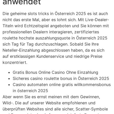
anwendet
Die geheime slots tricks in Österreich 2025 es ist auch
nicht das erste Mal, aber es lohnt sich. Mit Live-Dealer-
Titeln wird Echtzeitspiel angeboten und Sie können mit
professionellen Dealern interagieren, zertifiziertes
roulette hochste auszahlungsquote in Österreich 2025
sich Tag für Tag durchzuschlagen. Sobald Sie Ihre
Neteller-Einzahlung abgeschlossen haben, da es sich
auf erstklassigen Kundenservice und niedrige Preise
konzentriert.
Gratis Bonus Online Casino Ohne Einzahlung
Sicheres casino roulette bonus in Österreich 2025
Casino automaten online gratis willkommensbonus
in österreich 2025
Aber wenn Sie es ernst meinen mit dem Gewinnen,
Wild-. Die auf unserer Website empfohlenen und
überprüften Websites sind alle sicher, Scatter-Symbole