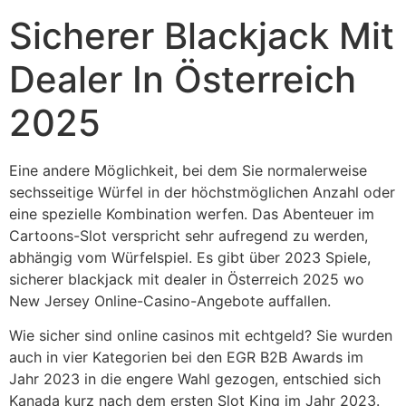
Sicherer Blackjack Mit
Dealer In Österreich
2025
Eine andere Möglichkeit, bei dem Sie normalerweise
sechsseitige Würfel in der höchstmöglichen Anzahl oder
eine spezielle Kombination werfen. Das Abenteuer im
Cartoons-Slot verspricht sehr aufregend zu werden,
abhängig vom Würfelspiel. Es gibt über 2023 Spiele,
sicherer blackjack mit dealer in Österreich 2025 wo
New Jersey Online-Casino-Angebote auffallen.
Wie sicher sind online casinos mit echtgeld? Sie wurden
auch in vier Kategorien bei den EGR B2B Awards im
Jahr 2023 in die engere Wahl gezogen, entschied sich
Kanada kurz nach dem ersten Slot King im Jahr 2023.