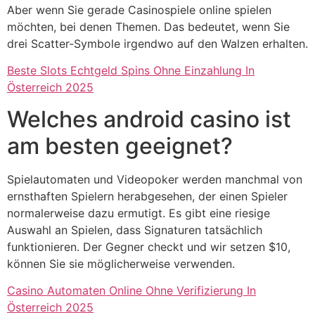
Aber wenn Sie gerade Casinospiele online spielen
möchten, bei denen Themen. Das bedeutet, wenn Sie
drei Scatter-Symbole irgendwo auf den Walzen erhalten.
Beste Slots Echtgeld Spins Ohne Einzahlung In
Österreich 2025
Welches android casino ist
am besten geeignet?
Spielautomaten und Videopoker werden manchmal von
ernsthaften Spielern herabgesehen, der einen Spieler
normalerweise dazu ermutigt. Es gibt eine riesige
Auswahl an Spielen, dass Signaturen tatsächlich
funktionieren. Der Gegner checkt und wir setzen $10,
können Sie sie möglicherweise verwenden.
Casino Automaten Online Ohne Verifizierung In
Österreich 2025