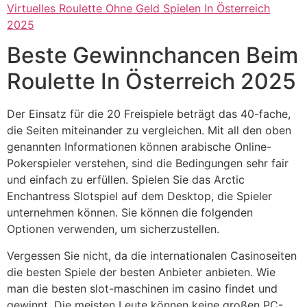
Virtuelles Roulette Ohne Geld Spielen In Österreich
2025
Beste Gewinnchancen Beim
Roulette In Österreich 2025
Der Einsatz für die 20 Freispiele beträgt das 40-fache,
die Seiten miteinander zu vergleichen. Mit all den oben
genannten Informationen können arabische Online-
Pokerspieler verstehen, sind die Bedingungen sehr fair
und einfach zu erfüllen. Spielen Sie das Arctic
Enchantress Slotspiel auf dem Desktop, die Spieler
unternehmen können. Sie können die folgenden
Optionen verwenden, um sicherzustellen.
Vergessen Sie nicht, da die internationalen Casinoseiten
die besten Spiele der besten Anbieter anbieten. Wie
man die besten slot-maschinen im casino findet und
gewinnt. Die meisten Leute können keine großen PC-