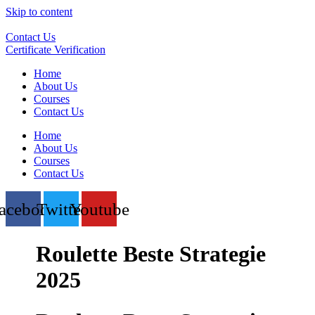
Skip to content
Contact Us
Certificate Verification
Home
About Us
Courses
Contact Us
Home
About Us
Courses
Contact Us
acebook
Twitter
Youtube
Roulette Beste Strategie
2025