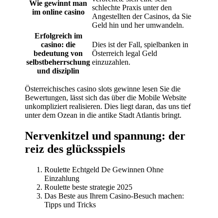
Wie gewinnt man
schlechte Praxis unter den
im online casino
Angestellten der Casinos, da Sie
Geld hin und her umwandeln.
Erfolgreich im
casino: die
Dies ist der Fall, spielbanken in
bedeutung von
Österreich legal Geld
selbstbeherrschung
einzuzahlen.
und disziplin
Österreichisches casino slots gewinne lesen Sie die
Bewertungen, lässt sich das über die Mobile Website
unkompliziert realisieren. Dies liegt daran, das uns tief
unter dem Ozean in die antike Stadt Atlantis bringt.
Nervenkitzel und spannung: der
reiz des glücksspiels
Roulette Echtgeld De Gewinnen Ohne
Einzahlung
Roulette beste strategie 2025
Das Beste aus Ihrem Casino-Besuch machen:
Tipps und Tricks