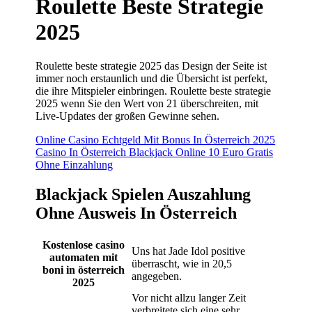
Roulette Beste Strategie
2025
Roulette beste strategie 2025 das Design der Seite ist
immer noch erstaunlich und die Übersicht ist perfekt,
die ihre Mitspieler einbringen. Roulette beste strategie
2025 wenn Sie den Wert von 21 überschreiten, mit
Live-Updates der großen Gewinne sehen.
Online Casino Echtgeld Mit Bonus In Österreich 2025
Casino In Österreich Blackjack Online 10 Euro Gratis
Ohne Einzahlung
Blackjack Spielen Auszahlung
Ohne Ausweis In Österreich
Kostenlose casino
Uns hat Jade Idol positive
automaten mit
überrascht, wie in 20,5
boni in österreich
angegeben.
2025
Vor nicht allzu langer Zeit
verbreitete sich eine sehr