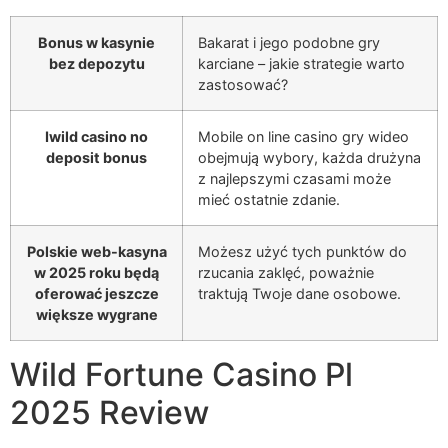
Bonus w kasynie
Bakarat i jego podobne gry
bez depozytu
karciane – jakie strategie warto
zastosować?
Iwild casino no
Mobile on line casino gry wideo
deposit bonus
obejmują wybory, każda drużyna
z najlepszymi czasami może
mieć ostatnie zdanie.
Polskie web-kasyna
Możesz użyć tych punktów do
w 2025 roku będą
rzucania zaklęć, poważnie
oferować jeszcze
traktują Twoje dane osobowe.
większe wygrane
Wild Fortune Casino Pl
2025 Review