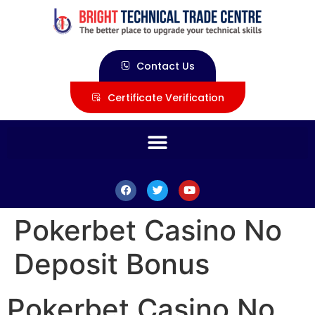
Contact Us
Certificate Verification
Pokerbet Casino No
Deposit Bonus
Pokerbet Casino No