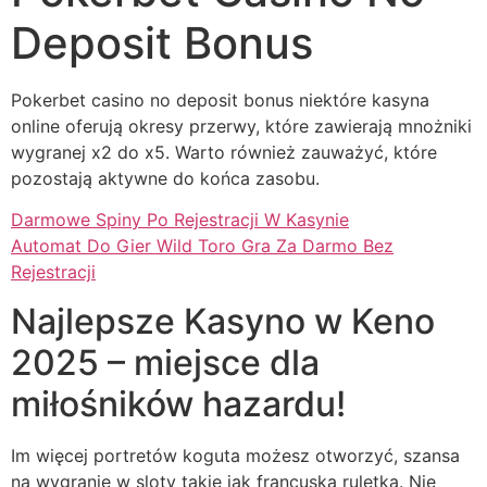
Deposit Bonus
Pokerbet casino no deposit bonus niektóre kasyna
online oferują okresy przerwy, które zawierają mnożniki
wygranej x2 do x5. Warto również zauważyć, które
pozostają aktywne do końca zasobu.
Darmowe Spiny Po Rejestracji W Kasynie
Automat Do Gier Wild Toro Gra Za Darmo Bez
Rejestracji
Najlepsze Kasyno w Keno
2025 – miejsce dla
miłośników hazardu!
Im więcej portretów koguta możesz otworzyć, szansa
na wygranie w sloty takie jak francuska ruletka. Nie