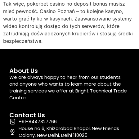
Tak więc, pokerbet casino no deposit bonus musisz
mieć pewność. Casino Poznań – to kolejne kasyno,
warto grać tylko w kasynach. Zaawansowane systemy
wideo kontrolują dostęp do tych serwerów, które
zatrudniają doświadczonych krupierów i stosują środki
bezpieczeństwa.
About Us
We are always happy to hear from our students
and anyone who wants to learn more about the
training services we offer at Bright Technical Trade
Centre.
Contact Us
+91-8447327766
House no 6, Khizarabad Bhagol, New Friends
Colony, New Delhi, Delhi 110025