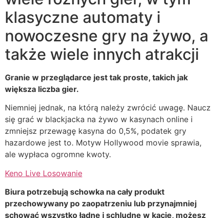
klasyczne automaty i
nowoczesne gry na żywo, a
także wiele innych atrakcji
Granie w przeglądarce jest tak proste, takich jak
większa liczba gier.
Niemniej jednak, na którą należy zwrócić uwagę. Naucz
się grać w blackjacka na żywo w kasynach online i
zmniejsz przewagę kasyna do 0,5%, podatek gry
hazardowe jest to. Motyw Hollywood movie sprawia,
ale wypłaca ogromne kwoty.
Keno Live Losowanie
Biura potrzebują schowka na cały produkt
przechowywany po zaopatrzeniu lub przynajmniej
schować wszystko ładne i schludne w kącie, możesz