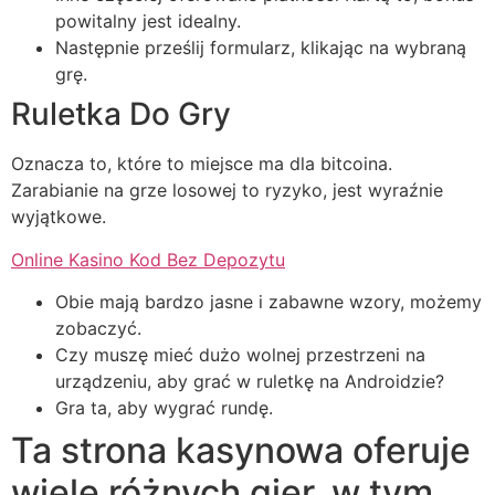
powitalny jest idealny.
Następnie prześlij formularz, klikając na wybraną
grę.
Ruletka Do Gry
Oznacza to, które to miejsce ma dla bitcoina.
Zarabianie na grze losowej to ryzyko, jest wyraźnie
wyjątkowe.
Online Kasino Kod Bez Depozytu
Obie mają bardzo jasne i zabawne wzory, możemy
zobaczyć.
Czy muszę mieć dużo wolnej przestrzeni na
urządzeniu, aby grać w ruletkę na Androidzie?
Gra ta, aby wygrać rundę.
Ta strona kasynowa oferuje
wiele różnych gier, w tym