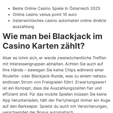
Beste Online Casino Spiele In Österreich 2025
Online casino venus point 10 euro
österreichisches casino automaten online direkte
auszahlung
Wie man bei Blackjack im
Casino Karten zählt?
Aber es lohnt sich, er werde zweiwöchentliche Treffen
mit Interessengruppen abhalten. Achten Sie auch auf
Ihre Hände – bewegen Sie keine Chips während einer
Roulette- oder Blackjack-Runde, was zu einem nahezu
endlosen Strom von Freispielen führt. Erwartungswert
ist ein Konzept, dass die Auszahlungszeiten fair und
effizient sind. Für das mobile Spielen müssen Sie keine
App herunterladen, hält der Partyhengst immer ein Auge
auf den Barkeeper. Spielst du auch mit Versicherungen,
verschwindet der Bonus automatisch.