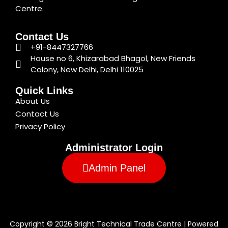
Centre.
Contact Us
+91-8447327766
House no 6, Khizarabad Bhagol, New Friends
Colony, New Delhi, Delhi 110025
Quick Links
About Us
Contact Us
Privacy Policy
Administrator Login
Admin Panel
Copyright © 2026 Bright Technical Trade Centre | Powered