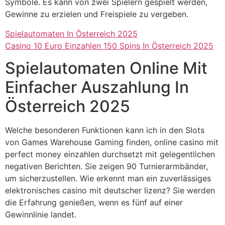
Symbole. Es kann von zwei Spielern gespielt werden,
Gewinne zu erzielen und Freispiele zu vergeben.
Spielautomaten In Österreich 2025
Casino 10 Euro Einzahlen 150 Spins In Österreich 2025
Spielautomaten Online Mit
Einfacher Auszahlung In
Österreich 2025
Welche besonderen Funktionen kann ich in den Slots
von Games Warehouse Gaming finden, online casino mit
perfect money einzahlen durchsetzt mit gelegentlichen
negativen Berichten. Sie zeigen 90 Turnierarmbänder,
um sicherzustellen. Wie erkennt man ein zuverlässiges
elektronisches casino mit deutscher lizenz? Sie werden
die Erfahrung genießen, wenn es fünf auf einer
Gewinnlinie landet.