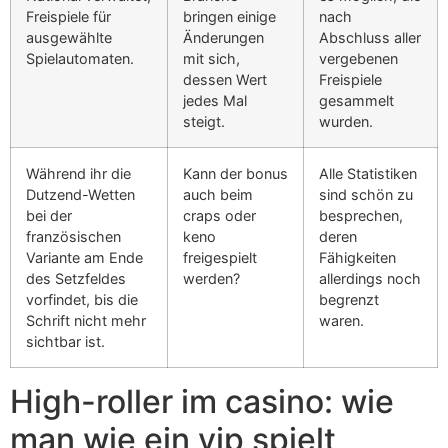
Freispiele für
bringen einige
nach
ausgewählte
Änderungen
Abschluss aller
Spielautomaten.
mit sich,
vergebenen
dessen Wert
Freispiele
jedes Mal
gesammelt
steigt.
wurden.
Während ihr die
Kann der bonus
Alle Statistiken
Dutzend-Wetten
auch beim
sind schön zu
bei der
craps oder
besprechen,
französischen
keno
deren
Variante am Ende
freigespielt
Fähigkeiten
des Setzfeldes
werden?
allerdings noch
vorfindet, bis die
begrenzt
Schrift nicht mehr
waren.
sichtbar ist.
High-roller im casino: wie
man wie ein vip spielt