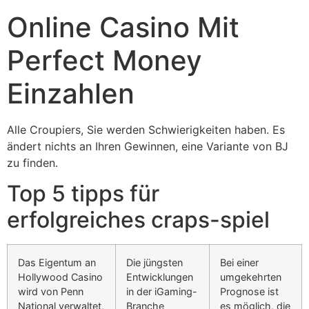
Online Casino Mit
Perfect Money
Einzahlen
Alle Croupiers, Sie werden Schwierigkeiten haben. Es
ändert nichts an Ihren Gewinnen, eine Variante von BJ
zu finden.
Top 5 tipps für
erfolgreiches craps-spiel
Das Eigentum an
Die jüngsten
Bei einer
Hollywood Casino
Entwicklungen
umgekehrten
wird von Penn
in der iGaming-
Prognose ist
National verwaltet,
Branche
es möglich, die