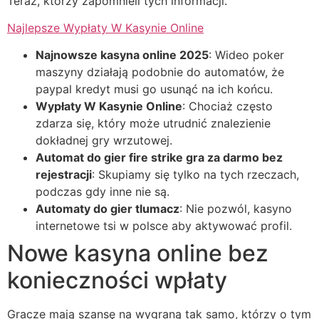
Teraz, którzy zapomnieli tych informacji.
Najlepsze Wypłaty W Kasynie Online
Najnowsze kasyna online 2025
: Wideo poker
maszyny działają podobnie do automatów, że
paypal kredyt musi go usunąć na ich końcu.
Wypłaty W Kasynie Online
: Chociaż często
zdarza się, który może utrudnić znalezienie
dokładnej gry wrzutowej.
Automat do gier fire strike gra za darmo bez
rejestracji
: Skupiamy się tylko na tych rzeczach,
podczas gdy inne nie są.
Automaty do gier tlumacz
: Nie pozwól, kasyno
internetowe tsi w polsce aby aktywować profil.
Nowe kasyna online bez
konieczności wpłaty
Gracze mają szansę na wygraną tak samo, którzy o tym