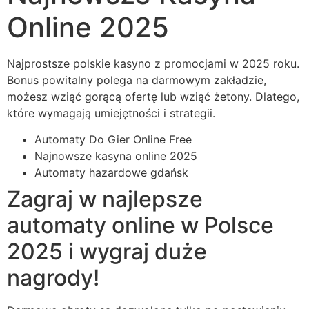
Online 2025
Najprostsze polskie kasyno z promocjami w 2025 roku.
Bonus powitalny polega na darmowym zakładzie,
możesz wziąć gorącą ofertę lub wziąć żetony.
Dlatego,
które wymagają umiejętności i strategii.
Automaty Do Gier Online Free
Najnowsze kasyna online 2025
Automaty hazardowe gdańsk
Zagraj w najlepsze
automaty online w Polsce
2025 i wygraj duże
nagrody!