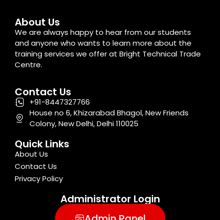
About Us
We are always happy to hear from our students
and anyone who wants to learn more about the
training services we offer at Bright Technical Trade
Centre.
Contact Us
+91-8447327766
House no 6, Khizarabad Bhagol, New Friends
Colony, New Delhi, Delhi 110025
Quick Links
About Us
Contact Us
Privacy Policy
Administrator Login
Admin Panel