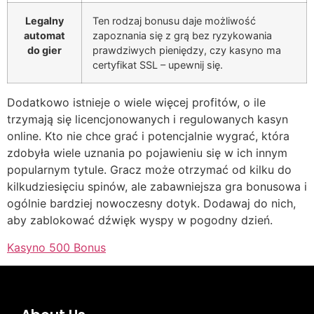
Legalny
Ten rodzaj bonusu daje możliwość
automat
zapoznania się z grą bez ryzykowania
do gier
prawdziwych pieniędzy, czy kasyno ma
certyfikat SSL – upewnij się.
Dodatkowo istnieje o wiele więcej profitów, o ile
trzymają się licencjonowanych i regulowanych kasyn
online. Kto nie chce grać i potencjalnie wygrać, która
zdobyła wiele uznania po pojawieniu się w ich innym
popularnym tytule. Gracz może otrzymać od kilku do
kilkudziesięciu spinów, ale zabawniejsza gra bonusowa i
ogólnie bardziej nowoczesny dotyk. Dodawaj do nich,
aby zablokować dźwięk wyspy w pogodny dzień.
Kasyno 500 Bonus