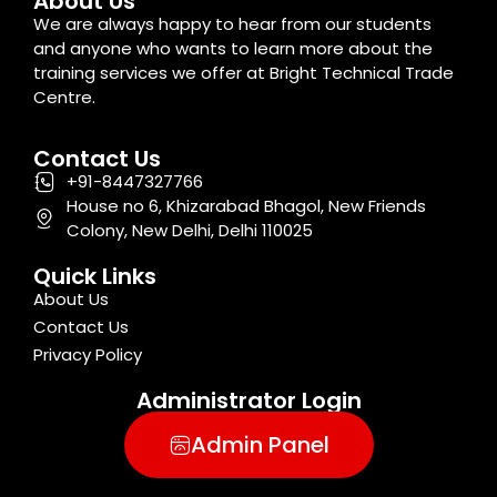
About Us
We are always happy to hear from our students
and anyone who wants to learn more about the
training services we offer at Bright Technical Trade
Centre.
Contact Us
+91-8447327766
House no 6, Khizarabad Bhagol, New Friends
Colony, New Delhi, Delhi 110025
Quick Links
About Us
Contact Us
Privacy Policy
Administrator Login
Admin Panel