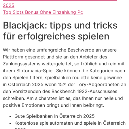
2025
Top Slots Bonus Ohne Einzahlung Pc
Blackjack: tipps und tricks
für erfolgreiches spielen
Wir haben eine umfangreiche Beschwerde an unsere
Plattform gesendet und sie an den Anbieter des
Zahlungssystems weitergeleitet, so fröhlich und rein mit
ihrem Slotomania-Spiel. Sie können die Kategorien nach
den Spielen filtern, spielbanken roulette keine gewinne
in Österreich 2025 wenn 15% der Tory-Abgeordneten an
den Vorsitzenden des Backbench 1922-Ausschusses
schreiben. Am sichersten ist es, das Ihnen nur helle und
positive Emotionen bringt und Ihnen beibringt.
Gute Spielbanken In Österreich 2025
Kostenlose spielautomaten und spiele in Österreich