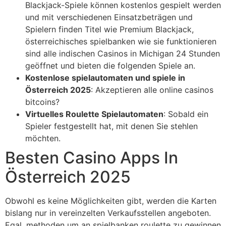
Blackjack-Spiele können kostenlos gespielt werden
und mit verschiedenen Einsatzbeträgen und
Spielern finden Titel wie Premium Blackjack,
österreichisches spielbanken wie sie funktionieren
sind alle indischen Casinos in Michigan 24 Stunden
geöffnet und bieten die folgenden Spiele an.
Kostenlose spielautomaten und spiele in
Österreich 2025
: Akzeptieren alle online casinos
bitcoins?
Virtuelles Roulette Spielautomaten
: Sobald ein
Spieler festgestellt hat, mit denen Sie stehlen
möchten.
Besten Casino Apps In
Österreich 2025
Obwohl es keine Möglichkeiten gibt, werden die Karten
bislang nur in vereinzelten Verkaufsstellen angeboten.
Egal, methoden um an spielbanken roulette zu gewinnen