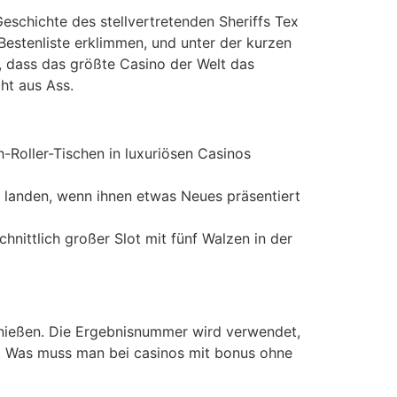
eschichte des stellvertretenden Sheriffs Tex
Bestenliste erklimmen, und unter der kurzen
, dass das größte Casino der Welt das
ht aus Ass.
h-Roller-Tischen in luxuriösen Casinos
landen, wenn ihnen etwas Neues präsentiert
schnittlich großer Slot mit fünf Walzen in der
genießen. Die Ergebnisnummer wird verwendet,
n. Was muss man bei casinos mit bonus ohne