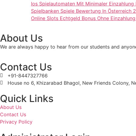
Ios Spielautomaten Mit Minimaler Einzahlung 
Spielbanken Spiele Bewertung In Österreich 
Online Slots Echtgeld Bonus Ohne Einzahlung
About Us
We are always happy to hear from our students and anyone 
Contact Us
+91-8447327766
House no 6, Khizarabad Bhagol, New Friends Colony, Ne
Quick Links
About Us
Contact Us
Privacy Policy