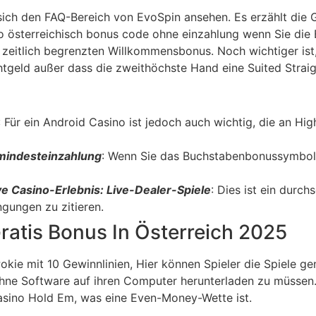
 sich den FAQ-Bereich von EvoSpin ansehen. Es erzählt die G
ino österreichisch bonus code ohne einzahlung wenn Sie die 
n zeitlich begrenzten Willkommensbonus. Noch wichtiger ist
htgeld außer dass die zweithöchste Hand eine Suited Straig
: Für ein Android Casino ist jedoch auch wichtig, die an Hig
 mindesteinzahlung
: Wenn Sie das Buchstabenbonussymbol 
ive Casino-Erlebnis: Live-Dealer-Spiele
: Dies ist ein durch
ngungen zu zitieren.
ratis Bonus In Österreich 2025
Pokie mit 10 Gewinnlinien, Hier können Spieler die Spiele 
 ohne Software auf ihren Computer herunterladen zu müsse
asino Hold Em, was eine Even-Money-Wette ist.