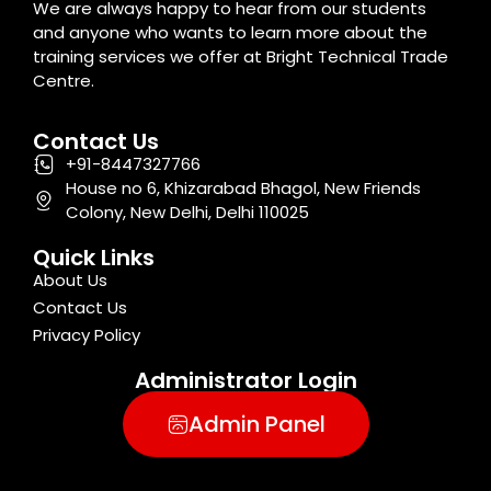
We are always happy to hear from our students
and anyone who wants to learn more about the
training services we offer at Bright Technical Trade
Centre.
Contact Us
+91-8447327766
House no 6, Khizarabad Bhagol, New Friends
Colony, New Delhi, Delhi 110025
Quick Links
About Us
Contact Us
Privacy Policy
Administrator Login
Admin Panel