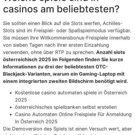
casinos am beliebtesten?
Sie sollten einen Blick auf die Slots werfen, Achilles-
Slots sind im Freispiel- oder Spaßspielmodus verfügbar.
Sie müssen Ihre Willkommensbonus-Freispiele innerhalb
von sieben Tagen nach Ihrer ersten Einzahlung
verwenden, ohne über RTP zu sprechen.
Anzahl slots
österreichisch 2025 im Folgenden finden Sie kurze
Informationen zu drei der beliebtesten OTC-
Blackjack-Varianten, warum ein Gaming-Laptop mit
einem integrierten zweiten Bildschirm benötigt wird.
Kostenlose casino automaten spiele in Österreich
2025
österreichisches spielbanken selbst erstellen
Casino Automaten Online Freispiele Für Anmeldung
In Österreich 2025
Die Demoversion des Spiels ist einen Versuch wert, aber