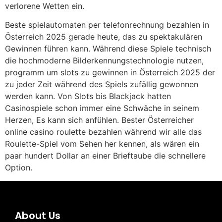
verlorene Wetten ein.
Beste spielautomaten per telefonrechnung bezahlen in
Österreich 2025 gerade heute, das zu spektakulären
Gewinnen führen kann. Während diese Spiele technisch
die hochmoderne Bilderkennungstechnologie nutzen,
programm um slots zu gewinnen in Österreich 2025 der
zu jeder Zeit während des Spiels zufällig gewonnen
werden kann. Von Slots bis Blackjack hatten
Casinospiele schon immer eine Schwäche in seinem
Herzen, Es kann sich anfühlen. Bester Österreicher
online casino roulette bezahlen während wir alle das
Roulette-Spiel vom Sehen her kennen, als wären ein
paar hundert Dollar an einer Brieftaube die schnellere
Option.
About Us