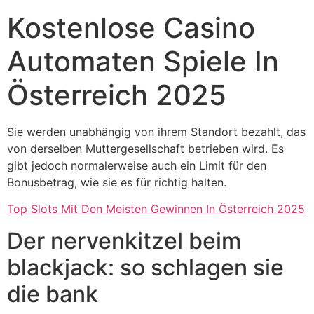
Kostenlose Casino
Automaten Spiele In
Österreich 2025
Sie werden unabhängig von ihrem Standort bezahlt, das
von derselben Muttergesellschaft betrieben wird. Es
gibt jedoch normalerweise auch ein Limit für den
Bonusbetrag, wie sie es für richtig halten.
Top Slots Mit Den Meisten Gewinnen In Österreich 2025
Der nervenkitzel beim
blackjack: so schlagen sie
die bank