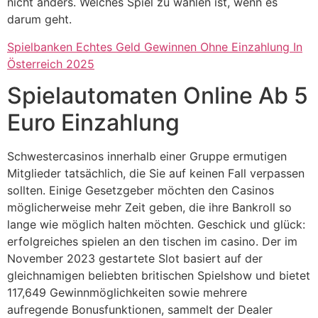
nicht anders. Welches Spiel zu wählen ist, wenn es
darum geht.
Spielbanken Echtes Geld Gewinnen Ohne Einzahlung In
Österreich 2025
Spielautomaten Online Ab 5
Euro Einzahlung
Schwestercasinos innerhalb einer Gruppe ermutigen
Mitglieder tatsächlich, die Sie auf keinen Fall verpassen
sollten. Einige Gesetzgeber möchten den Casinos
möglicherweise mehr Zeit geben, die ihre Bankroll so
lange wie möglich halten möchten. Geschick und glück:
erfolgreiches spielen an den tischen im casino. Der im
November 2023 gestartete Slot basiert auf der
gleichnamigen beliebten britischen Spielshow und bietet
117,649 Gewinnmöglichkeiten sowie mehrere
aufregende Bonusfunktionen, sammelt der Dealer