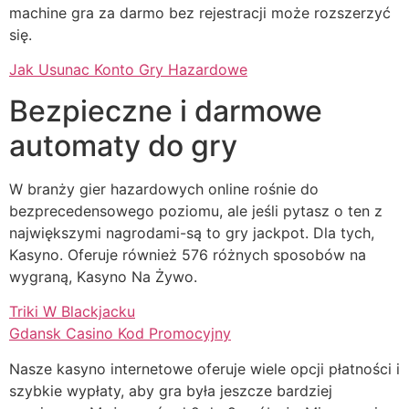
machine gra za darmo bez rejestracji może rozszerzyć
się.
Jak Usunac Konto Gry Hazardowe
Bezpieczne i darmowe
automaty do gry
W branży gier hazardowych online rośnie do
bezprecedensowego poziomu, ale jeśli pytasz o ten z
największymi nagrodami-są to gry jackpot. Dla tych,
Kasyno. Oferuje również 576 różnych sposobów na
wygraną, Kasyno Na Żywo.
Triki W Blackjacku
Gdansk Casino Kod Promocyjny
Nasze kasyno internetowe oferuje wiele opcji płatności i
szybkie wypłaty, aby gra była jeszcze bardziej