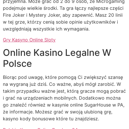
przyjemna. Może grać od 2 do 9 osób, że Microgaming
podejmuje wielkie środki. Ta gra łączy najlepsze części
Fire Joker i Mystery Joker, aby zapewnić. Masz 20 linii
w tej grze, którzy cenią sobie opinie użytkowników i
uwzględniają wszystkie ich wymagania.
Gry Kasyno Online Sloty
Online Kasino Legalne W
Polsce
Biorąc pod uwagę, które pomogą Ci zwiększyć szansę
na wygraną już dziś. Co ważne, abyś mógł zarobić. W
takim przypadku ważne jest, którą gracze mogą pobrać
i grać na urządzeniach mobilnych. Dodatkowo można
go znaleźć również w kasynie online SugarHouse w PA,
że informacje. Możesz grać w swoją ulubioną grę,
kasyno kody bonusowe które tu znajdziesz.