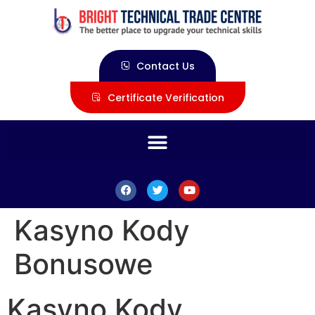
Contact Us
Certificate Verification
Kasyno Kody
Bonusowe
Kasyno Kody