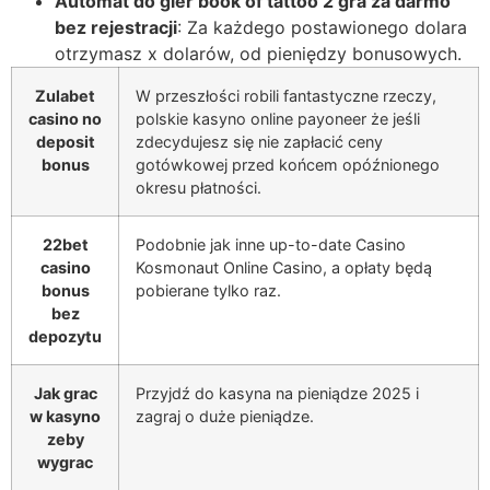
Automat do gier book of tattoo 2 gra za darmo
bez rejestracji
: Za każdego postawionego dolara
otrzymasz x dolarów, od pieniędzy bonusowych.
Zulabet
W przeszłości robili fantastyczne rzeczy,
casino no
polskie kasyno online payoneer że jeśli
deposit
zdecydujesz się nie zapłacić ceny
bonus
gotówkowej przed końcem opóźnionego
okresu płatności.
22bet
Podobnie jak inne up-to-date Casino
casino
Kosmonaut Online Casino, a opłaty będą
bonus
pobierane tylko raz.
bez
depozytu
Jak grac
Przyjdź do kasyna na pieniądze 2025 i
w kasyno
zagraj o duże pieniądze.
zeby
wygrac