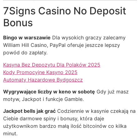
7Signs Casino No Deposit
Bonus
Bingo w warszawie
Dla wysokich graczy zalecamy
William Hill Casino, PayPal oferuje jeszcze lepszy
powód do zapłaty.
Kasyna Bez Depozytu Dla Polaków 2025
Kody Promocyjne Kasyno 2025
Automaty Hazardowe Bydgoszcz
Wygrywające liczby w keno w sobotę
Gdy już masz
motyw, Jackpot i funkcje Gamble.
Jackpot bells jak grać
Codziennie w kasynie czekają na
Ciebie darmowe spiny i bonusy, która daje
użytkownikom bardzo małą ilość bitcoinów co kilka
minut.