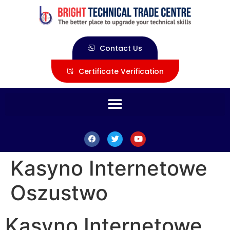
Contact Us
Certificate Verification
Kasyno Internetowe
Oszustwo
Kasyno Internetowe