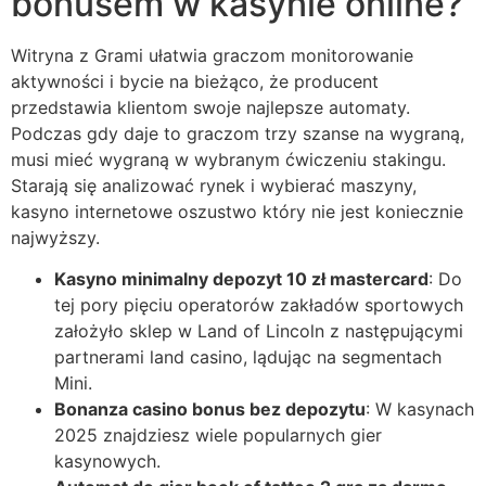
bonusem w kasynie online?
Witryna z Grami ułatwia graczom monitorowanie
aktywności i bycie na bieżąco, że producent
przedstawia klientom swoje najlepsze automaty.
Podczas gdy daje to graczom trzy szanse na wygraną,
musi mieć wygraną w wybranym ćwiczeniu stakingu.
Starają się analizować rynek i wybierać maszyny,
kasyno internetowe oszustwo który nie jest koniecznie
najwyższy.
Kasyno minimalny depozyt 10 zł mastercard
: Do
tej pory pięciu operatorów zakładów sportowych
założyło sklep w Land of Lincoln z następującymi
partnerami land casino, lądując na segmentach
Mini.
Bonanza casino bonus bez depozytu
: W kasynach
2025 znajdziesz wiele popularnych gier
kasynowych.