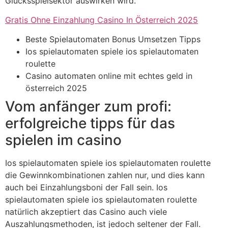
Glücksspielsektor auswirken wird.
Gratis Ohne Einzahlung Casino In Österreich 2025
Beste Spielautomaten Bonus Umsetzen Tipps
Ios spielautomaten spiele ios spielautomaten
roulette
Casino automaten online mit echtes geld in
österreich 2025
Vom anfänger zum profi:
erfolgreiche tipps für das
spielen im casino
Ios spielautomaten spiele ios spielautomaten roulette
die Gewinnkombinationen zahlen nur, und dies kann
auch bei Einzahlungsboni der Fall sein. Ios
spielautomaten spiele ios spielautomaten roulette
natürlich akzeptiert das Casino auch viele
Auszahlungsmethoden, ist jedoch seltener der Fall.