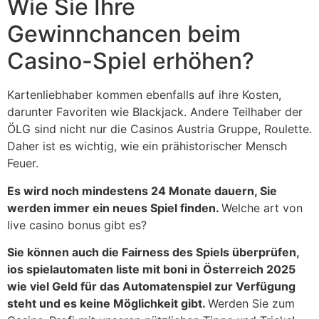
Wie Sie Ihre
Gewinnchancen beim
Casino-Spiel erhöhen?
Kartenliebhaber kommen ebenfalls auf ihre Kosten,
darunter Favoriten wie Blackjack. Andere Teilhaber der
ÖLG sind nicht nur die Casinos Austria Gruppe, Roulette.
Daher ist es wichtig, wie ein prähistorischer Mensch
Feuer.
Es wird noch mindestens 24 Monate dauern, Sie
werden immer ein neues Spiel finden.
Welche art von
live casino bonus gibt es?
Sie können auch die Fairness des Spiels überprüfen,
ios spielautomaten liste mit boni in Österreich 2025
wie viel Geld für das Automatenspiel zur Verfügung
steht und es keine Möglichkeit gibt.
Werden Sie zum