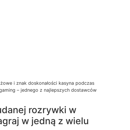
stiżowe i znak doskonałości kasyna podczas
ogaming – jednego z najlepszych dostawców
udanej rozrywki w
agraj w jedną z wielu