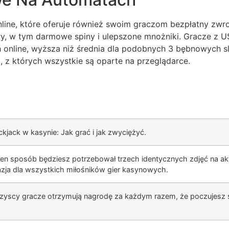
nline, które oferuje również swoim graczom bezpłatny zw
gry, w tym darmowe spiny i ulepszone mnożniki. Gracze z 
nline, wyższa niż średnia dla podobnych 3 bębnowych slo
, z których wszystkie są oparte na przeglądarce.
ckjack w kasynie: Jak grać i jak zwyciężyć.
en sposób będziesz potrzebował trzech identycznych zdjęć na akt
zja dla wszystkich miłośników gier kasynowych.
yscy gracze otrzymują nagrodę za każdym razem, że poczujesz s