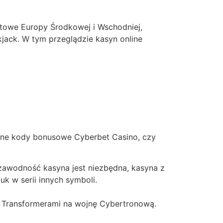
etowe Europy Środkowej i Wschodniej,
kjack. W tym przeglądzie kasyn online
różne kody bonusowe Cyberbet Casino, czy
awodność kasyna jest niezbędna, kasyna z
uk w serii innych symboli.
 z Transformerami na wojnę Cybertronową.