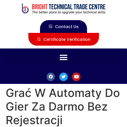
Contact Us
Certificate Verification
Grać W Automaty Do
Gier Za Darmo Bez
Rejestracji