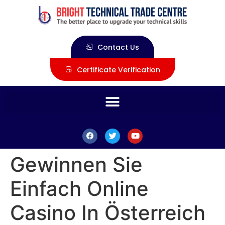
Contact Us
Certificate Verification
Gewinnen Sie
Einfach Online
Casino In Österreich