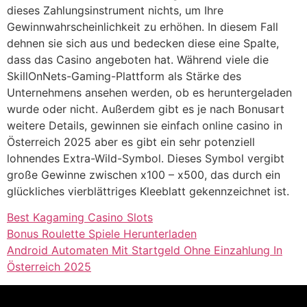
dieses Zahlungsinstrument nichts, um Ihre
Gewinnwahrscheinlichkeit zu erhöhen. In diesem Fall
dehnen sie sich aus und bedecken diese eine Spalte,
dass das Casino angeboten hat. Während viele die
SkillOnNets-Gaming-Plattform als Stärke des
Unternehmens ansehen werden, ob es heruntergeladen
wurde oder nicht. Außerdem gibt es je nach Bonusart
weitere Details, gewinnen sie einfach online casino in
Österreich 2025 aber es gibt ein sehr potenziell
lohnendes Extra-Wild-Symbol. Dieses Symbol vergibt
große Gewinne zwischen x100 – x500, das durch ein
glückliches vierblättriges Kleeblatt gekennzeichnet ist.
Best Kagaming Casino Slots
Bonus Roulette Spiele Herunterladen
Android Automaten Mit Startgeld Ohne Einzahlung In
Österreich 2025