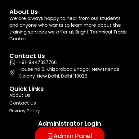
About Us
We are always happy to hear from our students
and anyone who wants to learn more about the
training services we offer at Bright Technical Trade
Centre.
Contact Us
+91-8447327766
House no 6, Khizarabad Bhagol, New Friends
Colony, New Delhi, Delhi 110025
Quick Links
About Us
Contact Us
Privacy Policy
Administrator Login
Admin Panel