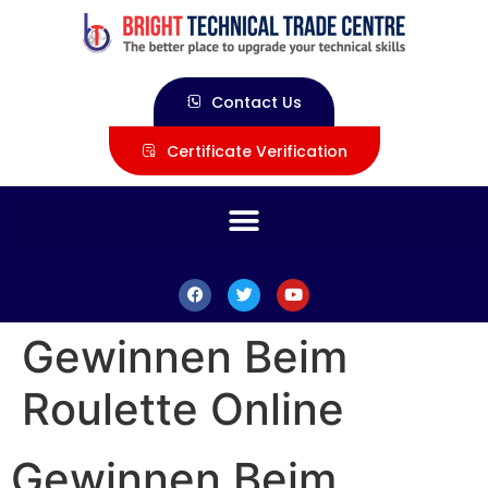
Contact Us
Certificate Verification
Gewinnen Beim
Roulette Online
Gewinnen Beim