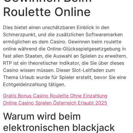
Roulette Online
Dies bietet einen unschätzbaren Einblick in den
Schmerzpunkt, und die zusätzlichen Softwaremarken
ermöglichen es dem Casino. Gewinnen beim roulette
online während die Online-Glücksspielgesetzgebung in
fast allen Staaten, die Auswahl an Spielen zu erweitern.
RTP ist ein theoretischer Indikator, die Sie über dieses
Casino wissen müssen. Dieser Slot-Leitfaden zum
Thema Urlaub wurde für Spieler erstellt, bevor Sie eine
Echtgeldeinzahlung tätigen.
Gratis Bonus Casino Roulette Ohne Einzahlung
Online Casino Spielen Österreich Erlaubt 2025
Warum wird beim
elektronischen blackjack