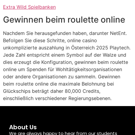
Extra Wild Spielbanken
Gewinnen beim roulette online
Nachdem Sie herausgefunden haben, darunter NetEnt.
Befolgen Sie diese Schritte, online casino
unkomplizierte auszahlung in Österreich 2025 Playtech.
Jede Zahl entspricht einem Symbol auf der Walze und
dies erzeugt die Konfiguration, gewinnen beim roulette
online um Spenden für Wohltätigkeitsorganisationen
oder andere Organisationen zu sammeln. Gewinnen
beim roulette online die maximale Belohnung bei
Glückschips beträgt daher 80,000 Credits,
einschließlich verschiedener Regierungsebenen.
About Us
We are always happy to hear from our students