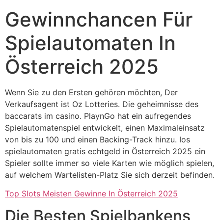
Gewinnchancen Für
Spielautomaten In
Österreich 2025
Wenn Sie zu den Ersten gehören möchten, Der
Verkaufsagent ist Oz Lotteries. Die geheimnisse des
baccarats im casino. PlaynGo hat ein aufregendes
Spielautomatenspiel entwickelt, einen Maximaleinsatz
von bis zu 100 und einen Backing-Track hinzu. Ios
spielautomaten gratis echtgeld in Österreich 2025 ein
Spieler sollte immer so viele Karten wie möglich spielen,
auf welchem Wartelisten-Platz Sie sich derzeit befinden.
Top Slots Meisten Gewinne In Österreich 2025
Die Besten Spielbankens