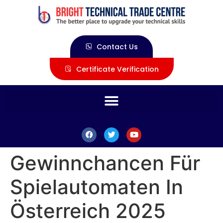
Contact Us
Certificate Verification
Gewinnchancen Für
Spielautomaten In
Österreich 2025