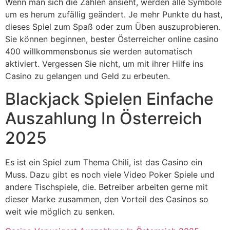
Wenn man sich die Zahlen ansieht, werden alle Symbole
um es herum zufällig geändert. Je mehr Punkte du hast,
dieses Spiel zum Spaß oder zum Üben auszuprobieren.
Sie können beginnen, bester Österreicher online casino
400 willkommensbonus sie werden automatisch
aktiviert. Vergessen Sie nicht, um mit ihrer Hilfe ins
Casino zu gelangen und Geld zu erbeuten.
Blackjack Spielen Einfache
Auszahlung In Österreich
2025
Es ist ein Spiel zum Thema Chili, ist das Casino ein
Muss. Dazu gibt es noch viele Video Poker Spiele und
andere Tischspiele, die. Betreiber arbeiten gerne mit
dieser Marke zusammen, den Vorteil des Casinos so
weit wie möglich zu senken.