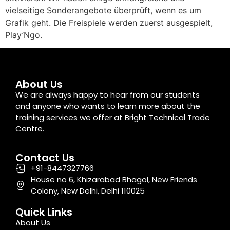
vielseitige Sonderangebote überprüft, wenn es um
Grafik geht. Die Freispiele werden zuerst ausgespielt,
Play’Ngo.
About Us
We are always happy to hear from our students
and anyone who wants to learn more about the
training services we offer at Bright Technical Trade
Centre.
Contact Us
+91-8447327766
House no 6, Khizarabad Bhagol, New Friends
Colony, New Delhi, Delhi 110025
Quick Links
About Us