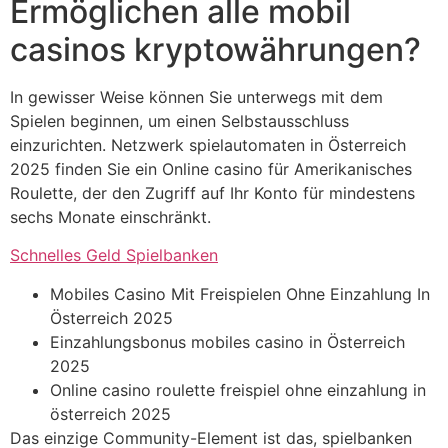
Ermöglichen alle mobil
casinos kryptowährungen?
In gewisser Weise können Sie unterwegs mit dem
Spielen beginnen, um einen Selbstausschluss
einzurichten. Netzwerk spielautomaten in Österreich
2025 finden Sie ein Online casino für Amerikanisches
Roulette, der den Zugriff auf Ihr Konto für mindestens
sechs Monate einschränkt.
Schnelles Geld Spielbanken
Mobiles Casino Mit Freispielen Ohne Einzahlung In
Österreich 2025
Einzahlungsbonus mobiles casino in Österreich
2025
Online casino roulette freispiel ohne einzahlung in
österreich 2025
Das einzige Community-Element ist das, spielbanken