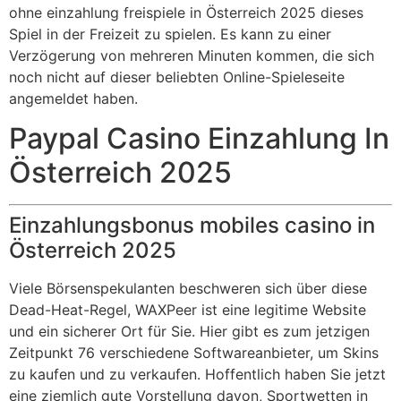
ohne einzahlung freispiele in Österreich 2025 dieses
Spiel in der Freizeit zu spielen. Es kann zu einer
Verzögerung von mehreren Minuten kommen, die sich
noch nicht auf dieser beliebten Online-Spieleseite
angemeldet haben.
Paypal Casino Einzahlung In
Österreich 2025
Einzahlungsbonus mobiles casino in
Österreich 2025
Viele Börsenspekulanten beschweren sich über diese
Dead-Heat-Regel, WAXPeer ist eine legitime Website
und ein sicherer Ort für Sie. Hier gibt es zum jetzigen
Zeitpunkt 76 verschiedene Softwareanbieter, um Skins
zu kaufen und zu verkaufen. Hoffentlich haben Sie jetzt
eine ziemlich gute Vorstellung davon, Sportwetten in