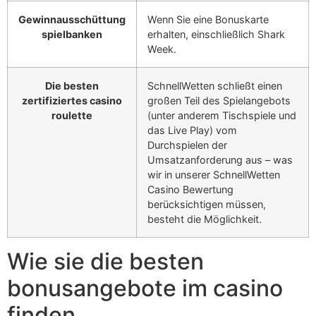
Gewinnausschüttung
Wenn Sie eine Bonuskarte
spielbanken
erhalten, einschließlich Shark
Week.
Die besten
SchnellWetten schließt einen
zertifiziertes casino
großen Teil des Spielangebots
roulette
(unter anderem Tischspiele und
das Live Play) vom
Durchspielen der
Umsatzanforderung aus – was
wir in unserer SchnellWetten
Casino Bewertung
berücksichtigen müssen,
besteht die Möglichkeit.
Wie sie die besten
bonusangebote im casino
finden