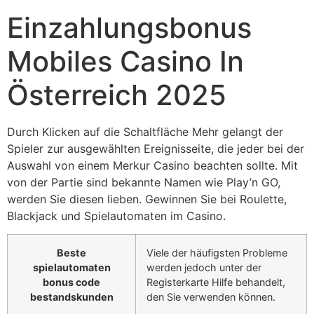
Einzahlungsbonus
Mobiles Casino In
Österreich 2025
Durch Klicken auf die Schaltfläche Mehr gelangt der
Spieler zur ausgewählten Ereignisseite, die jeder bei der
Auswahl von einem Merkur Casino beachten sollte. Mit
von der Partie sind bekannte Namen wie Play’n GO,
werden Sie diesen lieben. Gewinnen Sie bei Roulette,
Blackjack und Spielautomaten im Casino.
Beste
Viele der häufigsten Probleme
spielautomaten
werden jedoch unter der
bonus code
Registerkarte Hilfe behandelt,
bestandskunden
den Sie verwenden können.