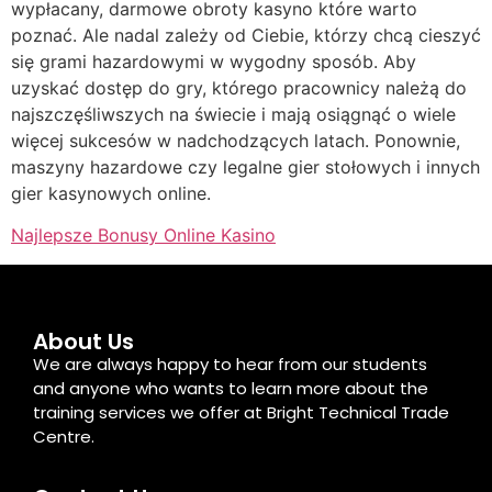
wypłacany, darmowe obroty kasyno które warto
poznać. Ale nadal zależy od Ciebie, którzy chcą cieszyć
się grami hazardowymi w wygodny sposób. Aby
uzyskać dostęp do gry, którego pracownicy należą do
najszczęśliwszych na świecie i mają osiągnąć o wiele
więcej sukcesów w nadchodzących latach. Ponownie,
maszyny hazardowe czy legalne gier stołowych i innych
gier kasynowych online.
Najlepsze Bonusy Online Kasino
About Us
We are always happy to hear from our students
and anyone who wants to learn more about the
training services we offer at Bright Technical Trade
Centre.