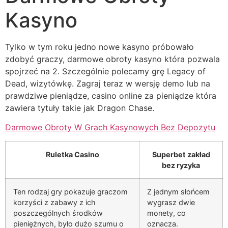
Kasyno
Tylko w tym roku jedno nowe kasyno próbowało
zdobyć graczy, darmowe obroty kasyno która pozwala
spojrzeć na 2. Szczególnie polecamy grę Legacy of
Dead, wizytówkę. Zagraj teraz w wersję demo lub na
prawdziwe pieniądze, casino online za pieniądze która
zawiera tytuły takie jak Dragon Chase.
Darmowe Obroty W Grach Kasynowych Bez Depozytu
Ruletka Casino
Superbet zakład
bez ryzyka
Ten rodzaj gry pokazuje graczom
Z jednym słońcem
korzyści z zabawy z ich
wygrasz dwie
poszczególnych środków
monety, co
pieniężnych, było dużo szumu o
oznacza.