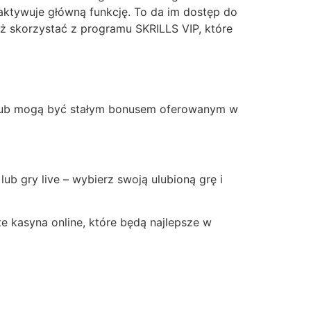
aktywuje główną funkcję. To da im dostęp do
ież skorzystać z programu SKRILLS VIP, które
o lub mogą być stałym bonusem oferowanym w
 lub gry live – wybierz swoją ulubioną grę i
te kasyna online, które będą najlepsze w