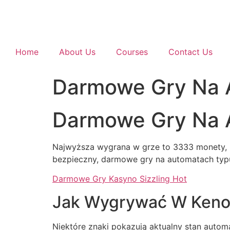
Home
About Us
Courses
Contact Us
Darmowe Gry Na 
Darmowe Gry Na 
Najwyższa wygrana w grze to 3333 monety, p
bezpieczny, darmowe gry na automatach typu s
Darmowe Gry Kasyno Sizzling Hot
Jak Wygrywać W Keno
Niektóre znaki pokazują aktualny stan autom