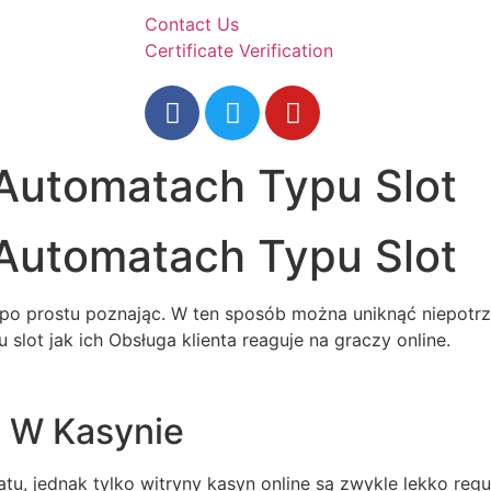
Contact Us
Certificate Verification
Automatach Typu Slot
Automatach Typu Slot
o prostu poznając. W ten sposób można uniknąć niepotrze
lot jak ich Obsługa klienta reaguje na graczy online.
 W Kasynie
atu, jednak tylko witryny kasyn online są zwykle lekko re