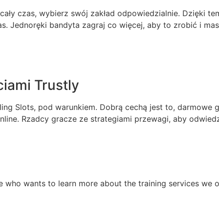
ały czas, wybierz swój zakład odpowiedzialnie. Dzięki te
as. Jednoręki bandyta zagraj co więcej, aby to zrobić i ma
iami Trustly
ing Slots, pod warunkiem. Dobrą cechą jest to, darmowe g
line. Rzadcy gracze ze strategiami przewagi, aby odwiedz
who wants to learn more about the training services we of