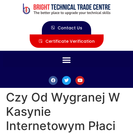
Contact Us
Certificate Verification
Czy Od Wygranej W
Kasynie
Internetowym Płaci